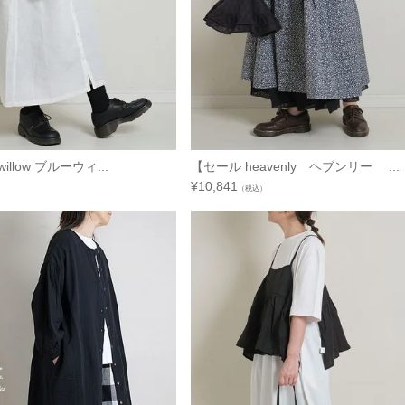
illow ブルーウィ...
【セール heavenly ヘブンリー ...
¥
10,841
（税込）