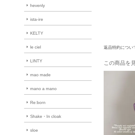
hevenly
ista-ire
KELTY
le ciel
返品特約につい
LINTY
この商品を
mao made
mano a mano
Re:born
Shake・In cloak
sloe