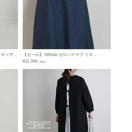
ャザ...
【セール】 08Mab ゼロハチマブ リネ...
¥
11,396
（税込）