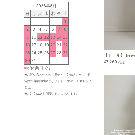
2026年8月
日
月
火
水
木
金
土
1
2
3
4
5
6
7
8
9
10
11
12
13
14
15
16
17
18
19
20
21
22
23
24
25
26
27
28
29
【セール】 heav
30
31
¥
7,260
（税込）
■
が休業日です。
★お問い合わせへのご返信・注文確認メール・発
送は翌営業日以降となります。 予めご了承下さい
ませ。
★ご注文は24時間受け付けております。