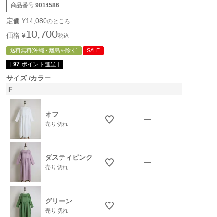
商品番号
9014586
定価
¥
14,080
のところ
10,700
価格
¥
税込
送料無料(沖縄・離島を除く)
SALE
[
97
ポイント進呈 ]
サイズ
カラー
F
オフ
—
売り切れ
ダスティピンク
—
売り切れ
グリーン
—
売り切れ