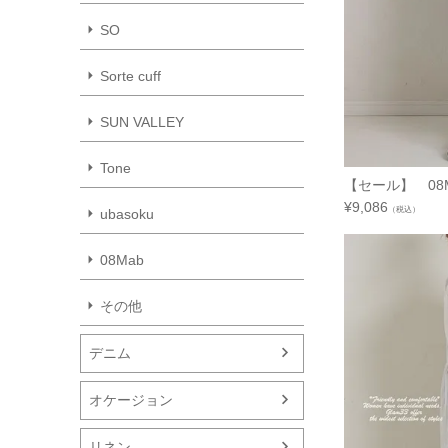
SO
Sorte cuff
SUN VALLEY
Tone
【セール】 08M
¥
9,086
（税込）
ubasoku
08Mab
その他
デニム
オケージョン
リネン