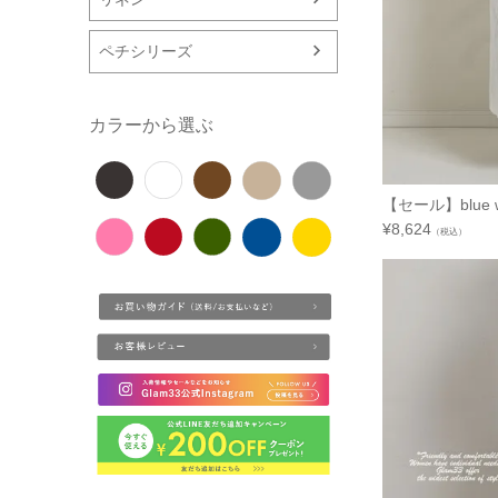
ペチシリーズ
カラーから選ぶ
【セール】blue w
¥
8,624
（税込）