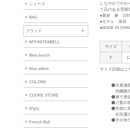
しなやかでやわ
シューズ
て品のある雰囲
●素材 麻 10
BAG
●モデル 身長 1
●MADE IN CHI
ブランド
AFFINITE&BELL
サイズ
Bliss bunch
F
1
blue willow
サイズ詳細は
こ
COLORK
CUORE STORE
D*g*y
French Bull