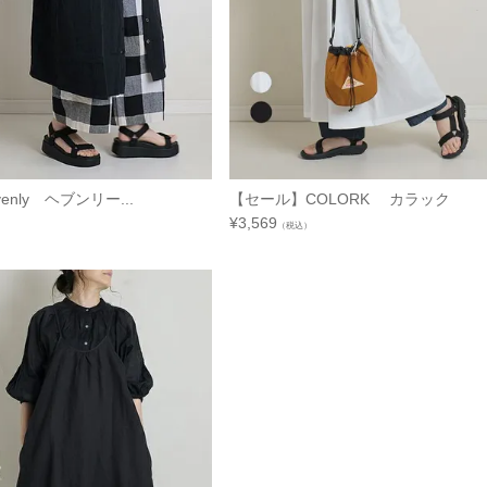
enly ヘブンリー...
【セール】COLORK カラック カ
¥
3,569
（税込）