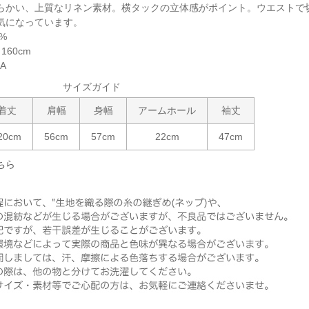
らかい、上質なリネン素材。横タックの立体感がポイント。ウエストで
気になっています。
0%
60cm
NA
サイズガイド
着丈
肩幅
身幅
アームホール
袖丈
20cm
56cm
57cm
22cm
47cm
ちら