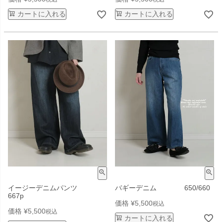
カートに入れる
カートに入れる
イージーデニムパンツ
バギーデニム 650/660
667p
価格
¥
5,500
税込
価格
¥
5,500
税込
カートに入れる