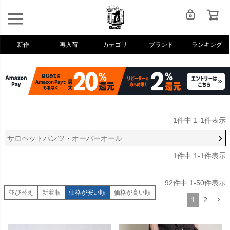
新作
再入荷
カテゴリ
ブランド
ランキング
1
件中
1
-
1
件表示
サロペットパンツ・オーバーオール
1
件中
1
-
1
件表示
92
件中
1
-
50
件表示
並び替え
新着順
価格が安い順
価格が高い順
1
2