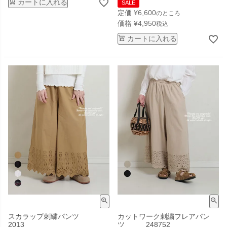
カートに入れる
SALE
定価
¥
6,600
のところ
価格
¥
4,950
税込
カートに入れる
スカラップ刺繍パンツ
カットワーク刺繍フレアパン
2013
ツ 248752