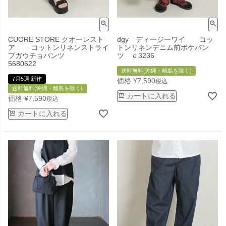
CUORE STORE クオーレスト
dgy ディージーワイ コッ
ア コットンリネンストライ
トンリネンデニム前ポケパン
プガウチョパンツ
ツ ｄ3236
5680622
送料無料(沖縄・離島を除く)
7月5週 新作
価格
¥
7,590
税込
送料無料(沖縄・離島を除く)
カートに入れる
価格
¥
7,590
税込
カートに入れる