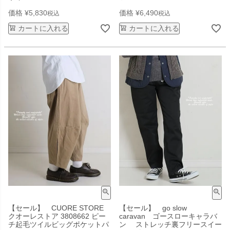
価格
¥
5,830
価格
¥
6,490
税込
税込
カートに入れる
カートに入れる
【セール】 CUORE STORE
【セール】 go slow
クオーレストア 3808662 ピー
caravan ゴースローキャラバ
チ起毛ツイルビッグポケットパ
ン ストレッチ裏フリースイー