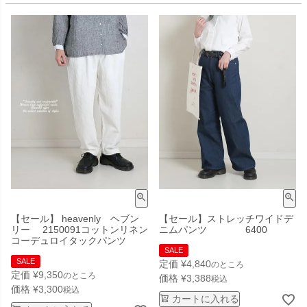
【セール】 heavenly ヘブン
【セール】ストレッチワイドデ
リー 2150091コットンリネン
ニムパンツ 6400
コーデュロイタックパンツ
SALE
SALE
定価
¥
4,840
のところ
定価
¥
9,350
のところ
価格
¥
3,388
税込
価格
¥
3,300
税込
カートに入れる