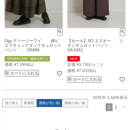
Dgy ディージーワイ 綿ビ
【セール】SO エスオー リ
エラチェックタックキュロット
ネンキュロットパンツ
パンツ D5888
SA-0451
送料無料(沖縄・離島を除く)
SALE
価格
¥
7,590
定価
¥
9,790
税込
のところ
価格
¥
7,832
税込
カートに入れる
カートに入れる
92
件中
1
-
50
件表示
並び替え
新着順
価格が安い順
価格が高い順
1
2