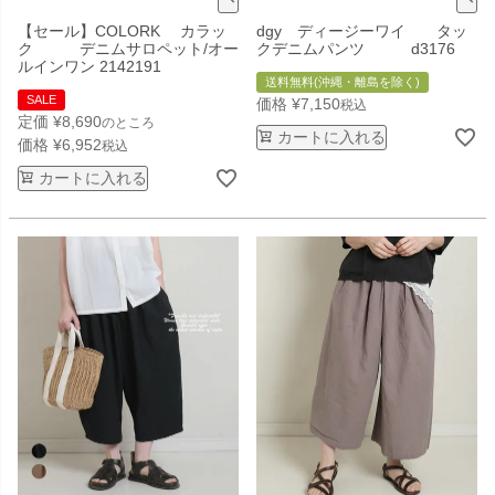
【セール】COLORK カラッ
dgy ディージーワイ タッ
ク デニムサロペット/オー
クデニムパンツ d3176
ルインワン 2142191
送料無料(沖縄・離島を除く)
SALE
価格
¥
7,150
税込
定価
¥
8,690
のところ
カートに入れる
価格
¥
6,952
税込
カートに入れる