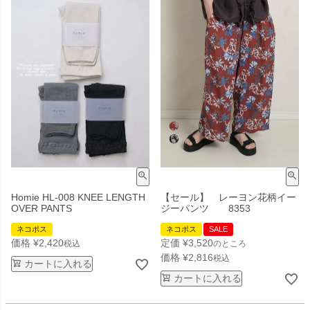
Homie HL-008 KNEE LENGTH
【セール】 レーヨン花柄イー
OVER PANTS
ジーパンツ 8353
ネコポス
ネコポス
SALE
価格
¥
2,420
定価
¥
3,520
税込
のところ
価格
¥
2,816
税込
カートに入れる
カートに入れる