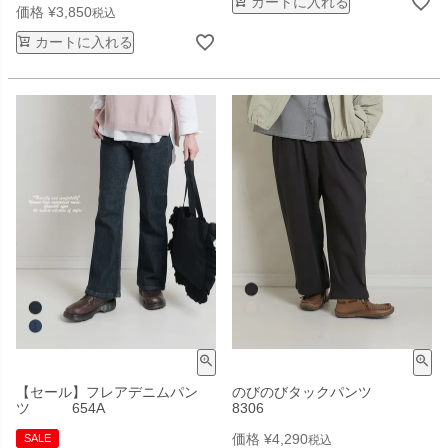
カートに入れる
価格
¥
3,850
税込
カートに入れる
【セール】フレアデニムパン
のびのびタックパンツ
ツ 654A
8306
価格
¥
4,290
SALE
税込