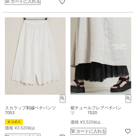
カートに入れる
スカラップ刺繍ペチパンツ
裾チュールフレアペチパン
7053
ツ 7020
価格
¥
3,520
ネコポス
税込
価格
¥
3,520
税込
カートに入れる