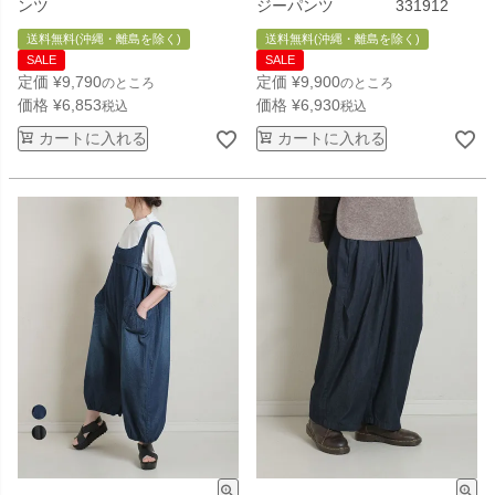
ンツ
ジーパンツ 331912
送料無料(沖縄・離島を除く)
送料無料(沖縄・離島を除く)
SALE
SALE
定価
¥
9,790
定価
¥
9,900
のところ
のところ
価格
¥
6,853
価格
¥
6,930
税込
税込
カートに入れる
カートに入れる