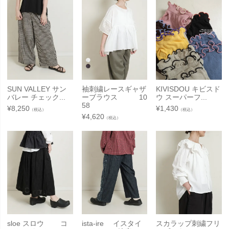
SUN VALLEY サン
袖刺繍レースギャザ
KIVISDOU キビスド
バレー チェック...
ーブラウス 10
ウ スーパーフ...
58
¥
8,250
¥
1,430
（税込）
（税込）
¥
4,620
（税込）
sloe スロウ コ
ista-ire イスタイ
スカラップ刺繍フリ