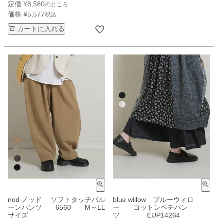
定価
¥
8,580
のところ
価格
¥
5,577
税込
カートに入れる
nod ノッド ソフトタッチバル
blue willow ブルーウィロ
ーンパンツ 6560 M～LL
ー コットンペチパン
サイズ
ツ EUP14264