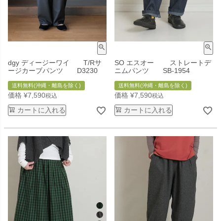
dgy ディージーワイ T/Rサ
SO エスオー ストレートデ
ージカーブパンツ D3230
ニムパンツ SB-1954
送料無料(沖縄・離島を除く)
送料無料(沖縄・離島を除く)
価格
¥
7,590
価格
¥
7,590
税込
税込
カートに入れる
カートに入れる