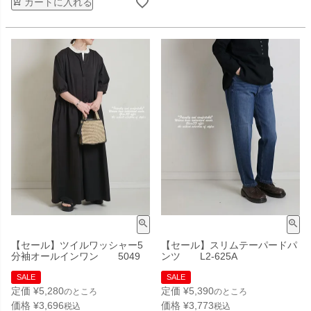
カートに入れる
【セール】ツイルワッシャー5
【セール】スリムテーパードパ
分袖オールインワン 5049
ンツ L2-625A
SALE
SALE
定価
¥
5,280
定価
¥
5,390
のところ
のところ
価格
¥
3,696
価格
¥
3,773
税込
税込