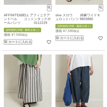
AFFINITE&BELL アフィニテア
sloe スロウ 綿麻ワイドキ
ンドベル コットンタックボ
ュロットパンツ 8803880
ールパンツ 0112229
送料無料(沖縄・離島を除く)
送料無料(沖縄・離島を除く)
価格
¥
7,590
税込
価格
¥
7,590
税込
カートに入れる
カートに入れる