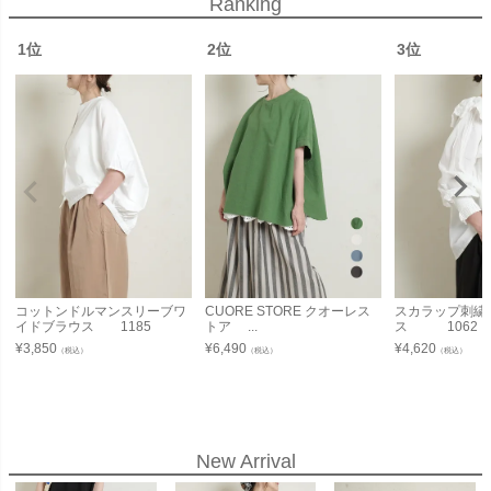
Ranking
1位
2位
3位
コットンドルマンスリーブワ
CUORE STORE クオーレス
スカラップ刺繍
イドブラウス 1185
トア ...
ス 1062
¥
3,850
¥
6,490
¥
4,620
（税込）
（税込）
（税込）
New Arrival