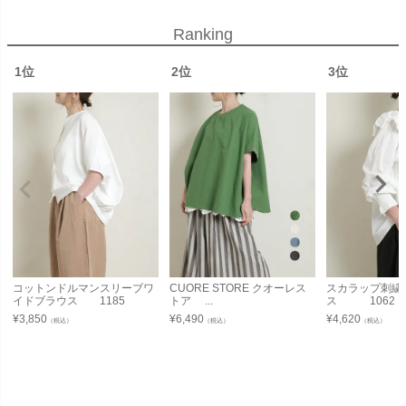
Ranking
1位
2位
3位
コットンドルマンスリーブワ
CUORE STORE クオーレス
スカラップ刺繍
イドブラウス 1185
トア ...
ス 1062
¥
3,850
¥
6,490
¥
4,620
（税込）
（税込）
（税込）