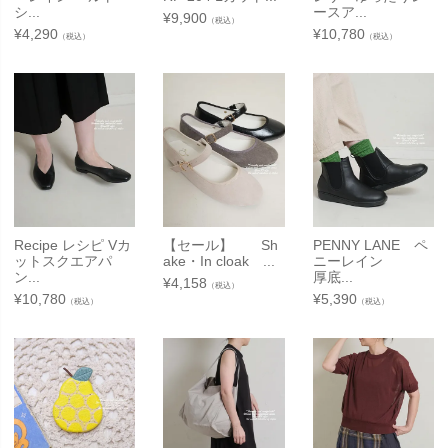
シ...
ースア...
¥
9,900
（税込）
¥
4,290
¥
10,780
（税込）
（税込）
Recipe レシピ Vカ
【セール】 Sh
PENNY LANE ペ
ットスクエアパ
ake・In cloak ...
ニーレイン
ン...
厚底...
¥
4,158
（税込）
¥
10,780
¥
5,390
（税込）
（税込）