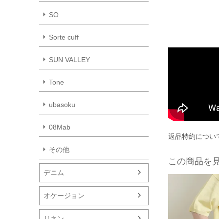
SO
Sorte cuff
SUN VALLEY
Tone
ubasoku
08Mab
返品特約につい
その他
この商品を
デニム
オケージョン
リネン