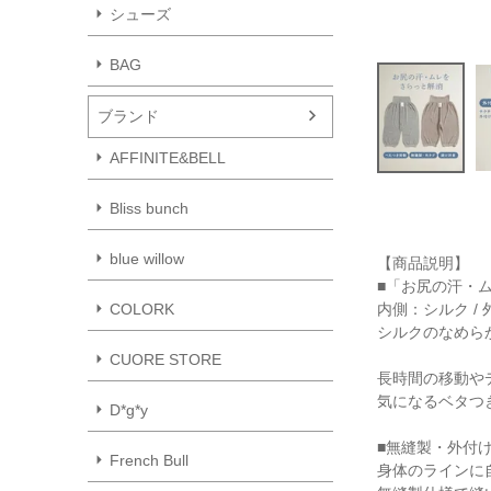
シューズ
BAG
ブランド
AFFINITE&BELL
Bliss bunch
blue willow
【商品説明】
■「お尻の汗・
内側：シルク /
COLORK
シルクのなめら
CUORE STORE
長時間の移動や
気になるベタつ
D*g*y
■無縫製・外付
French Bull
身体のラインに