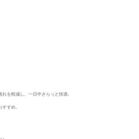
ベー
蒸れを軽減し、一日中さらっと快適。
おすすめ。
。