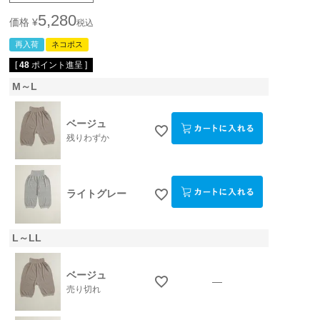
5,280
価格
¥
税込
再入荷
ネコポス
[
48
ポイント進呈 ]
M～L
ベージュ
残りわずか
ライトグレー
L～LL
ベージュ
—
売り切れ