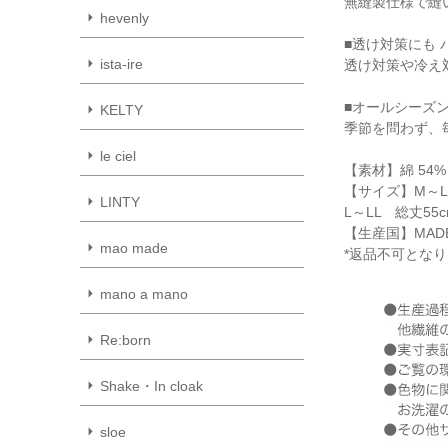
無縫製仕様で縫
hevenly
■透け対策にも
ista-ire
透け対策や冷え
■オールシーズ
KELTY
季節を問わず、
le ciel
【素材】綿 54% 
【サイズ】M～L 
LINTY
L～LL 総丈55
【生産国】MADE 
mao made
*返品不可とな
mano a mano
Re:born
Shake・In cloak
sloe