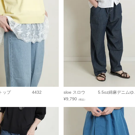
クトップ 4432
sloe スロウ 5.5oz綿麻デニムゆ..
¥
9,790
（税込）