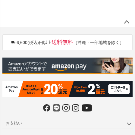
ペー
ジト
送料無料
6,600(税込)円以上
［沖縄・一部地域を除く］
ップ
へ
お支払い