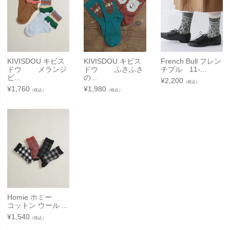
KIVISDOU キビス
KIVISDOU キビス
French Bull フレン
ドウ メランジ
ドウ ふさふさ
チブル 11-...
ビ...
の...
¥
2,200
（税込）
¥
1,760
¥
1,980
（税込）
（税込）
Homie ホミー
コットン ウール ...
¥
1,540
（税込）