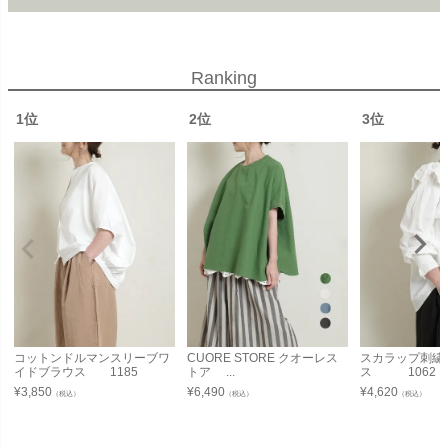
Ranking
1位
2位
3位
コットンドルマンスリーブワ
CUORE STORE クオーレス
スカラップ刺繍
イドブラウス 1185
トア ...
ス 1062
¥
3,850
¥
6,490
¥
4,620
（税込）
（税込）
（税込）