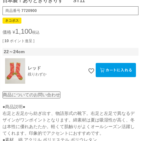
日本製！ありときりぎりす ST11
商品番号
7720900
ネコポス
1,100
価格
¥
税込
[
10
ポイント進呈 ]
22～24cm
レッド
残りわずか
商品についてのお問い合わせ
●商品説明●
右足と左足から紡ぎ出す、物語形式の靴下。右足と左足で異なるデ
ザインがワンポイントとなります。綿素材は夏は吸湿性が高く、冬
は本性に優れあたたか。軽くて肌触りがよくオールシーズン活躍し
てくれます。印象的でアクセントにおすすめです。
●素材 綿 アクリル ポリエステル ポリウレタン