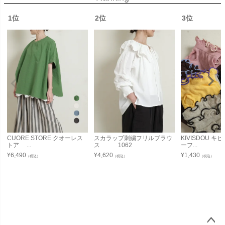
1位
2位
3位
CUORE STORE クオーレス
スカラップ刺繍フリルブラウ
KIVISDOU 
トア ...
ス 1062
ーフ...
¥
6,490
¥
4,620
¥
1,430
（税込）
（税込）
（税込）