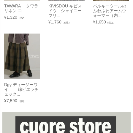
TAWARA タワラ
KIVISDOU キビス
バルキーウールの
リネン コ...
ドウ シャイニー
ふわふわアームウ
フリ...
ォーマー（内...
¥
1,320
（税込）
¥
1,760
¥
1,650
（税込）
（税込）
Dgy ディージーワ
イ 綿ビエラチ
ェック...
¥
7,590
（税込）