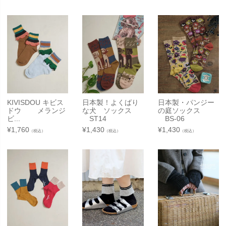
KIVISDOU キビス
日本製！よくばり
日本製・パンジー
ドウ メランジ
な犬 ソックス
の庭ソックス
ビ...
ST14
BS-06
¥
1,760
¥
1,430
¥
1,430
（税込）
（税込）
（税込）