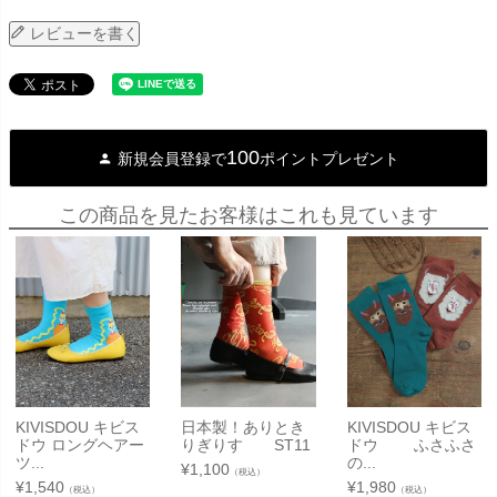
レビューを書く
100
新規会員登録で
ポイントプレゼント
この商品を見たお客様はこれも見ています
KIVISDOU キビス
日本製！ありとき
KIVISDOU キビス
ドウ ロングヘアー
りぎりす ST11
ドウ ふさふさ
ツ...
の...
¥
1,100
（税込）
¥
1,540
¥
1,980
（税込）
（税込）