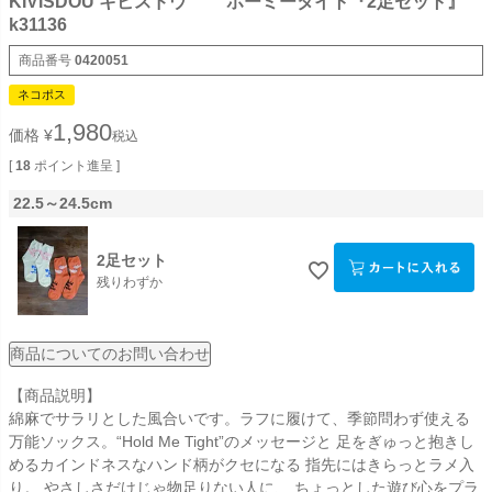
KIVISDOU キビスドウ ホーミータイト『2足セット』
k31136
商品番号
0420051
ネコポス
1,980
価格
¥
税込
[
18
ポイント進呈 ]
22.5～24.5cm
2足セット
残りわずか
商品についてのお問い合わせ
【商品説明】
綿麻でサラリとした風合いです。ラフに履けて、季節問わず使える
万能ソックス。“Hold Me Tight”のメッセージと 足をぎゅっと抱きし
めるカインドネスなハンド柄がクセになる 指先にはきらっとラメ入
り。 やさしさだけじゃ物足りない人に、 ちょっとした遊び心をプラ