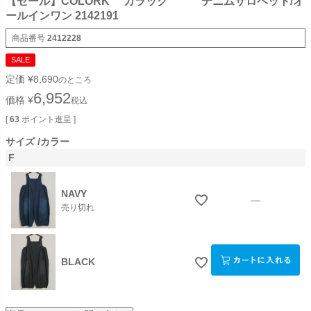
【セール】COLORK カラック デニムサロペット/オ
ールインワン 2142191
商品番号
2412228
SALE
定価
¥
8,690
のところ
6,952
価格
¥
税込
[
63
ポイント進呈 ]
サイズ
カラー
F
NAVY
—
売り切れ
BLACK