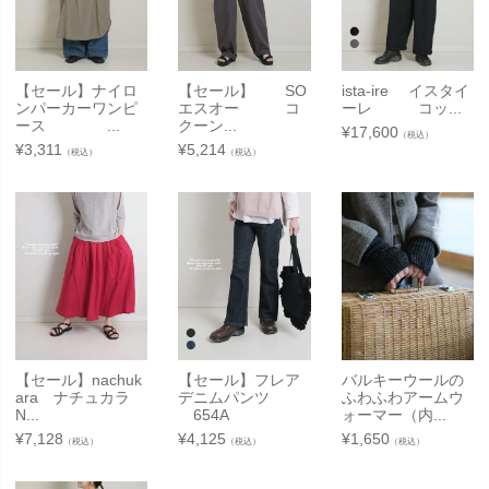
【セール】ナイロ
【セール】 SO
ista-ire イスタイ
ンパーカーワンピ
エスオー コ
ーレ コッ...
ース ...
クーン...
¥
17,600
（税込）
¥
3,311
¥
5,214
（税込）
（税込）
【セール】nachuk
【セール】フレア
バルキーウールの
ara ナチュカラ
デニムパンツ
ふわふわアームウ
N...
654A
ォーマー（内...
¥
7,128
¥
4,125
¥
1,650
（税込）
（税込）
（税込）