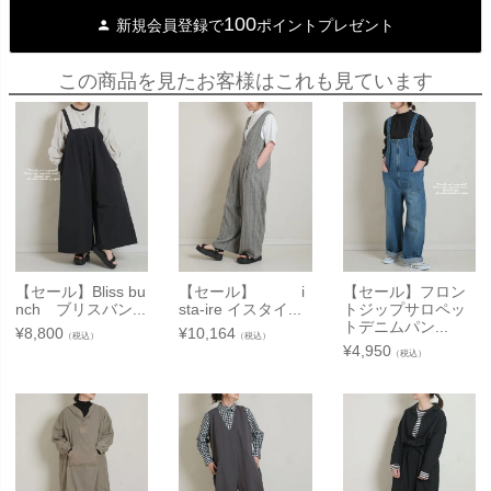
100
新規会員登録で
ポイントプレゼント
この商品を見たお客様はこれも見ています
【セール】Bliss bu
【セール】 i
【セール】フロン
nch ブリスバン...
sta-ire イスタイ...
トジップサロペッ
トデニムパン...
¥
8,800
¥
10,164
（税込）
（税込）
¥
4,950
（税込）