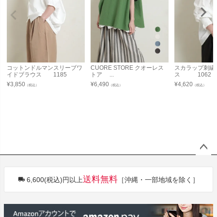
コットンドルマンスリーブワ
CUORE STORE クオーレス
スカラップ刺繍
イドブラウス 1185
トア ...
ス 1062
¥
3,850
¥
6,490
¥
4,620
（税込）
（税込）
（税込）
ペー
ジト
送料無料
6,600(税込)円以上
［沖縄・一部地域を除く］
ップ
へ