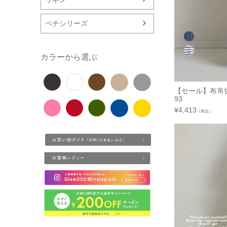
ペチシリーズ
カラーから選ぶ
【セール】布帛切
93
¥
4,413
（税込）