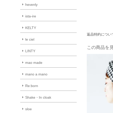
hevenly
ista-ire
KELTY
返品特約につい
le ciel
この商品を
LINTY
mao made
mano a mano
Re:born
Shake・In cloak
sloe