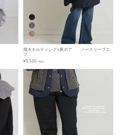
撥水キルティング×裏ボア ノースリーブエ
プ...
¥
3,520
（税込）