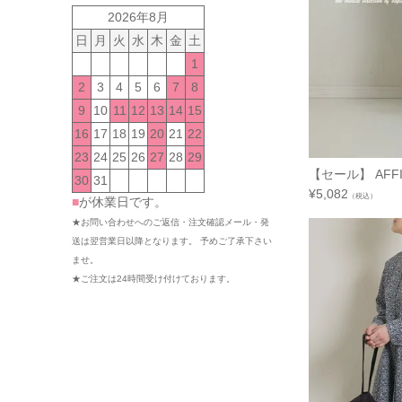
2026年8月
日
月
火
水
木
金
土
1
2
3
4
5
6
7
8
9
10
11
12
13
14
15
16
17
18
19
20
21
22
23
24
25
26
27
28
29
【セール】 AFFIN
30
31
¥
5,082
（税込）
■
が休業日です。
★お問い合わせへのご返信・注文確認メール・発
送は翌営業日以降となります。 予めご了承下さい
ませ。
★ご注文は24時間受け付けております。