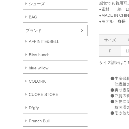
感覚でも着用可
シューズ
●素材 綿 10
●MADE IN CHI
BAG
●モデル 身長 1
ブランド
サイズ
AFFINITE&BELL
F
1
Bliss bunch
サイズ詳細は
こ
blue willow
COLORK
CUORE STORE
D*g*y
French Bull