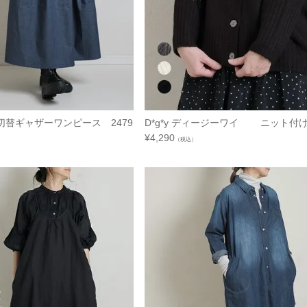
替ギャザーワンピース 2479
D*g*y ディージーワイ ニット付け襟
¥
4,290
（税込）