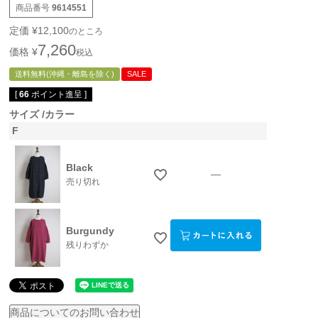
商品番号
9614551
定価
¥
12,100
のところ
7,260
価格
¥
税込
送料無料(沖縄・離島を除く)
SALE
[
66
ポイント進呈 ]
サイズ
カラー
F
Black
—
売り切れ
Burgundy
残りわずか
商品についてのお問い合わせ