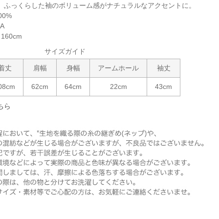
。ふっくらした袖のボリューム感がナチュラルなアクセントに。
0%
NA
60cm
サイズガイド
着丈
肩幅
身幅
アームホール
袖丈
08cm
62cm
64cm
22cm
43cm
ちら