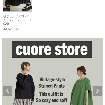
裾チュールフレア
ペチパンツ 7
020
¥
3,520
（税込）