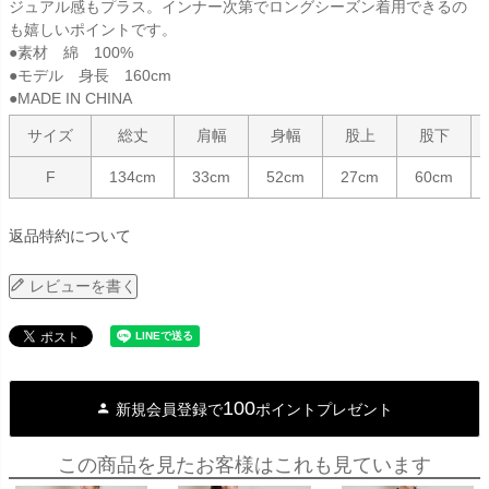
ジュアル感もプラス。インナー次第でロングシーズン着用できるの
も嬉しいポイントです。
●素材 綿 100%
●モデル 身長 160cm
●MADE IN CHINA
サイズ
総丈
肩幅
身幅
股上
股下
F
134cm
33cm
52cm
27cm
60cm
返品特約について
レビューを書く
100
新規会員登録で
ポイントプレゼント
この商品を見たお客様はこれも見ています