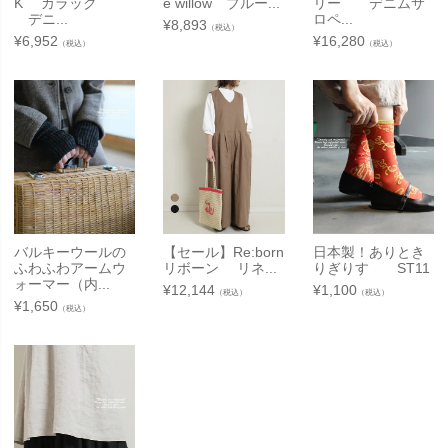
K カラック
e willow ブルー...
リー デニムサ
デニ...
ロペ...
¥
8,893
（税込）
¥
6,952
¥
16,280
（税込）
（税込）
バルキーウールの
【セール】Re:born
日本製！ありとき
ふわふわアームウ
リボーン リネ...
りぎりす ST11
ォーマー（内...
¥
12,144
¥
1,100
（税込）
（税込）
¥
1,650
（税込）