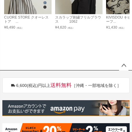
CUORE STORE クオーレス
スカラップ刺繍フリルブラウ
KIVISDOU 
トア ...
ス 1062
ーフ...
¥
6,490
¥
4,620
¥
1,430
（税込）
（税込）
（税込）
ペー
ジト
送料無料
6,600(税込)円以上
［沖縄・一部地域を除く］
ップ
へ