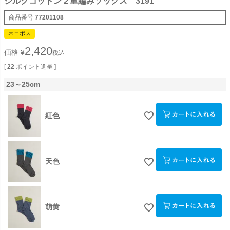
シルクコットン２重編みソックス 3191
商品番号
77201108
ネコポス
2,420
価格
¥
税込
[
22
ポイント進呈 ]
23～25cm
紅色
天色
萌黄