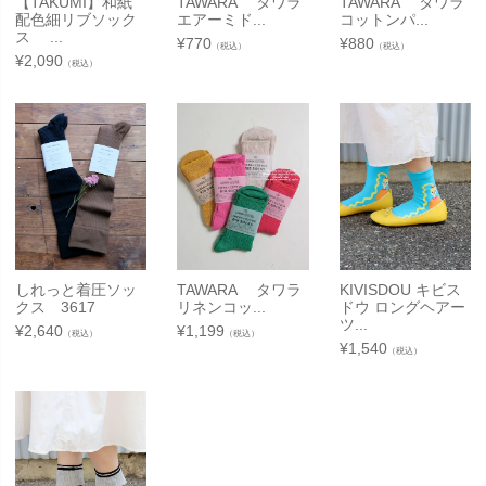
【TAKUMI】和紙
TAWARA タワラ
TAWARA タワラ
配色細リブソック
エアーミド...
コットンパ...
ス ...
¥
770
¥
880
（税込）
（税込）
¥
2,090
（税込）
しれっと着圧ソッ
TAWARA タワラ
KIVISDOU キビス
クス 3617
リネンコッ...
ドウ ロングヘアー
ツ...
¥
2,640
¥
1,199
（税込）
（税込）
¥
1,540
（税込）