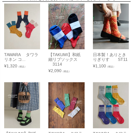
TAWARA タワラ
【TAKUMI】和紙
日本製！ありとき
リネン コ...
細リブソックス
りぎりす ST11
3114
¥
1,320
¥
1,100
（税込）
（税込）
¥
2,090
（税込）