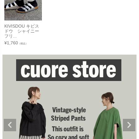
KIVISDOU キビス
ドウ シャイニー
フリ...
¥
1,760
（税込）