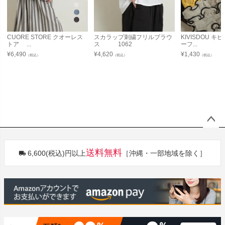
CUORE STORE クオーレス
スカラップ刺繍フリルブラウ
KIVISDOU 
トア ...
ス 1062
ーフ...
¥
6,490
¥
4,620
¥
1,430
（税込）
（税込）
（税込）
ペー
ジト
送料無料
6,600(税込)円以上
［沖縄・一部地域を除く］
ップ
へ