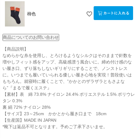
柿色
商品についてのお問い合わせ
【商品説明】
なめらかな糸を使用し、とろけるようなシルクはそのままで針数を
増やしフィット感をアップ、高級感漂う風合いに。締め付け感のな
い履き口、ずり落ちしないギリギリにすることで、ノンストレス
に。いつまでも履いていられる優しい履き心地を実現！普段使いは
もちろん。就寝時に履くことで、”かかとのザラザラともさよな
ら”『まるで履くエステ』
【素材】表 綿 73.8% ナイロン 24.4% ポリエステル 1.5% ポリウレ
タン 0.3%
裏 絹 72% ナイロン 28%
【サイズ】23～25cm かかとから履き口まで 18cm
【生産国】MADE IN JAPAN
*靴下は返品不可となります。予めご了承下さいませ。