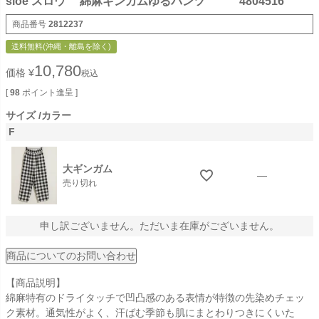
sloe スロウ 綿麻ギンガムゆるパンツ 4804516
商品番号
2812237
送料無料(沖縄・離島を除く)
10,780
価格
¥
税込
[
98
ポイント進呈 ]
サイズ
カラー
F
大ギンガム
—
売り切れ
申し訳ございません。ただいま在庫がございません。
商品についてのお問い合わせ
【商品説明】
綿麻特有のドライタッチで凹凸感のある表情が特徴の先染めチェッ
ク素材。通気性がよく、汗ばむ季節も肌にまとわりつきにくいた