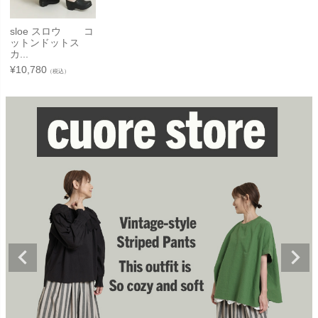
sloe スロウ コ
ットンドットス
カ...
¥
10,780
（税込）