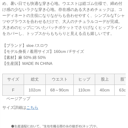
め、暑い日でも快適な穿き心地。ウエストは総ゴム仕様で、締め付
け感の少ないラクな穿き心地。存在感のある大きめチェックは、コ
ーディネートの主役になりながらも合わせやすく、シンプルなTシャ
ツやブラウスを合わせるだけで、大人のナチュラルコーデが完成。
大きめのヒップについたパッチポケットでさりげなくヒップライン
をカバーし、トップスからもちらりと見える点も嬉しいです。
【ブランド】sloe /スロウ
【モデル身長 / 着用サイズ】160cm / Fサイズ
【素材】麻 50% 綿 50%
【生産国】MADE IN CHINA
サイズ
総丈
ウエスト
ヒップ
股上
股
F
102cm
68～90cm
110cm
40cm
63c
ページアップ
サイズ詳細は
こちら