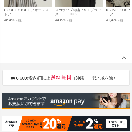
CUORE STORE クオーレス
スカラップ刺繍フリルブラウ
KIVISDOU 
トア ...
ス 1062
ーフ...
¥
6,490
¥
4,620
¥
1,430
（税込）
（税込）
（税込）
ペー
ジト
送料無料
6,600(税込)円以上
［沖縄・一部地域を除く］
ップ
へ