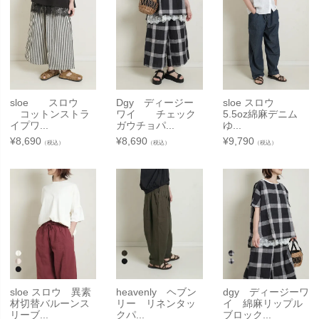
sloe スロウ
Dgy ディージー
sloe スロウ
コットンストラ
ワイ チェック
5.5oz綿麻デニム
イプワ...
ガウチョパ...
ゆ...
¥
8,690
¥
8,690
¥
9,790
（税込）
（税込）
（税込）
sloe スロウ 異素
heavenly ヘブン
dgy ディージーワ
材切替バルーンス
リー リネンタッ
イ 綿麻リップル
リーブ...
クパ...
ブロック...