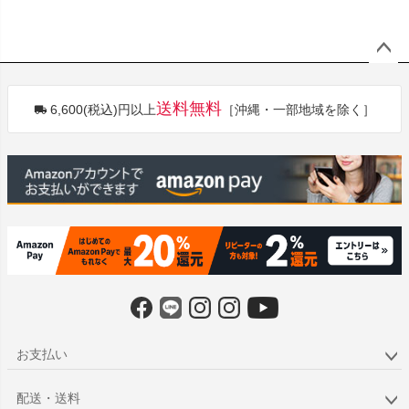
ペー
ジト
送料無料
6,600(税込)円以上
［沖縄・一部地域を除く］
ップ
へ
お支払い
配送・送料