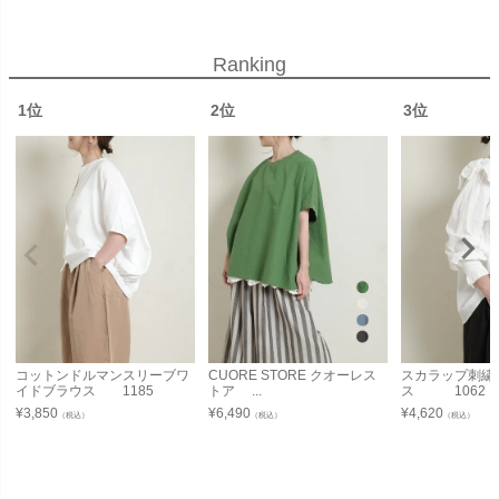
Ranking
1位
2位
3位
コットンドルマンスリーブワ
CUORE STORE クオーレス
スカラップ刺繍
イドブラウス 1185
トア ...
ス 1062
¥
3,850
¥
6,490
¥
4,620
（税込）
（税込）
（税込）