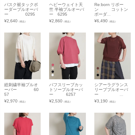
バスク裾タックボ
ヘビーウェイト天
Re:born リボー
ーダープルオーバ
竺 半袖プルオーバ
ン コットン
ー 0295
ー 6295
ボーダ...
¥
2,640
¥
2,860
¥
6,490
（税込）
（税込）
（税込）
総刺繍半袖プルオ
パフスリーブカッ
シアーラグランス
ーバー 60
トソープルオーバ
リーブプルオーバ
57
ー 6257
ー ...
¥
2,970
¥
2,530
¥
3,190
（税込）
（税込）
（税込）