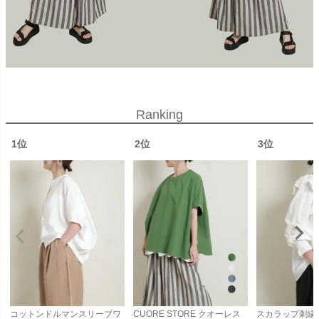
Ranking
1位
2位
3位
コットンドルマンスリーブワ
CUORE STORE クオーレス
スカラップ刺繍