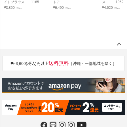
イドブラウス 1185
トア ...
ス 1062
¥
3,850
¥
6,490
¥
4,620
（税込）
（税込）
（税込）
ペー
ジト
送料無料
6,600(税込)円以上
［沖縄・一部地域を除く］
ップ
へ