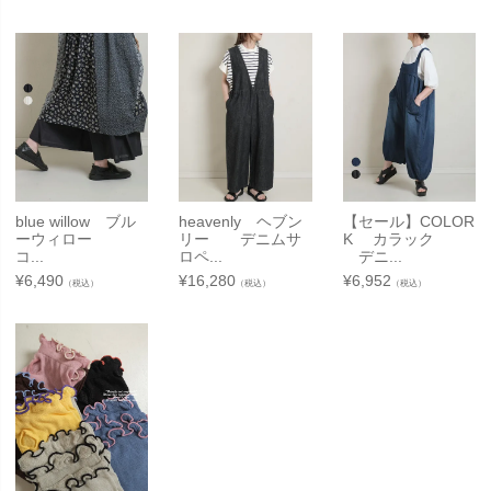
blue willow ブル
heavenly ヘブン
【セール】COLOR
ーウィロー
リー デニムサ
K カラック
コ...
ロペ...
デニ...
¥
6,490
¥
16,280
¥
6,952
（税込）
（税込）
（税込）