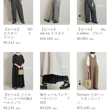
【セール】 SO
【セール】 i
【セール】 blu
エスオー コ
sta-ire イスタイ...
e willow ブルー...
クーン...
¥
10,164
¥
8,893
（税込）
（税込）
¥
5,214
（税込）
【セール】ツイル
裾チュールフレア
Re:born リボーン
ワッシャー5分袖オ
ペチパンツ 7
リネンコット
ールインワ...
020
ン...
¥
4,224
¥
3,520
¥
15,180
（税込）
（税込）
（税込）