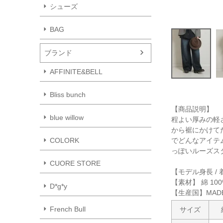
シューズ
BAG
ブランド
AFFINITE&BELL
Bliss bunch
【商品説明】
blue willow
程よい厚みの軽
から裾にかけて
でどんなアイテ
COLORK
っぽいルーズス
CUORE STORE
【モデル身長 / 
【素材】 綿 100
D*g*y
【生産国】MADE 
French Bull
サイズ