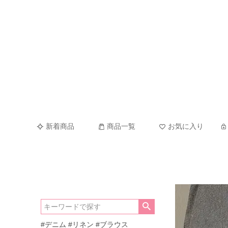
新着商品
商品一覧
お気に入り
#デニム
#リネン
#ブラウス