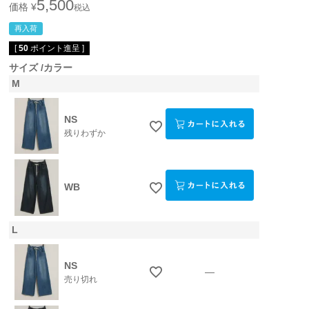
5,500
価格
¥
税込
再入荷
[
50
ポイント進呈 ]
サイズ
カラー
M
NS
残りわずか
WB
L
NS
—
売り切れ