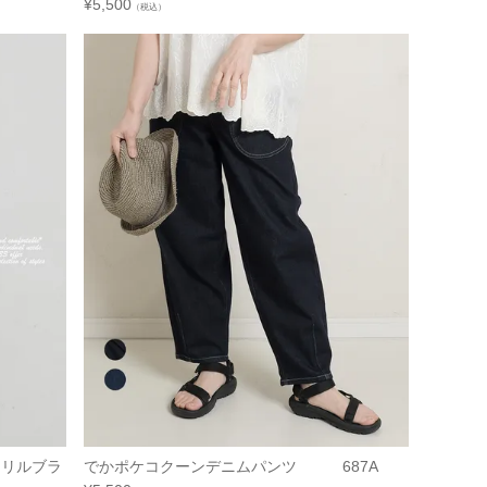
¥
5,500
（税込）
フリルブラ
でかポケコクーンデニムパンツ 687A