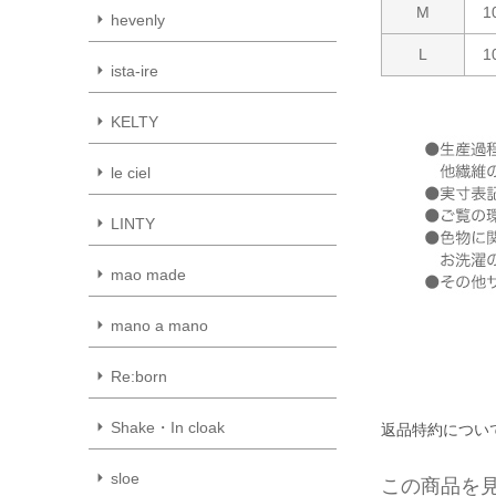
M
1
hevenly
L
1
ista-ire
KELTY
le ciel
LINTY
mao made
mano a mano
Re:born
Shake・In cloak
返品特約につい
sloe
この商品を