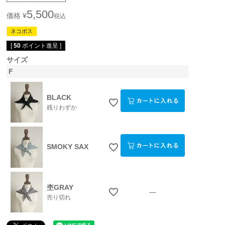
5,500
価格
¥
税込
ネコポス
[
50
ポイント進呈 ]
サイズ
F
BLACK
残りわずか
SMOKY SAX
杢GRAY
—
売り切れ