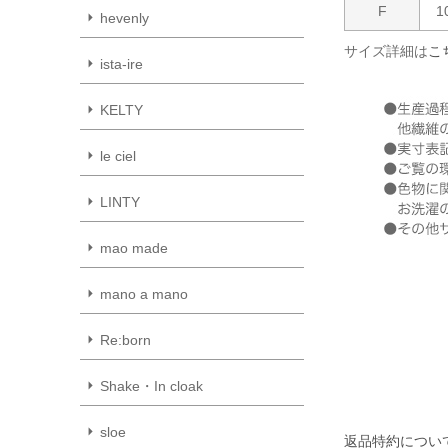
F
1
hevenly
サイズ詳細は
こ
ista-ire
KELTY
le ciel
LINTY
mao made
mano a mano
Re:born
Shake・In cloak
sloe
返品特約につい