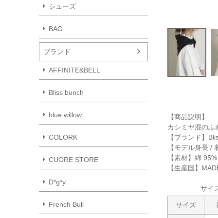
シューズ
BAG
ブランド
AFFINITE&BELL
Bliss bunch
blue willow
【商品説明】
カシミヤ混のふ
【ブランド】Blis
COLORK
【モデル身長 / 
【素材】綿 95%
CUORE STORE
【生産国】MADE 
D*g*y
サイ
French Bull
サイズ