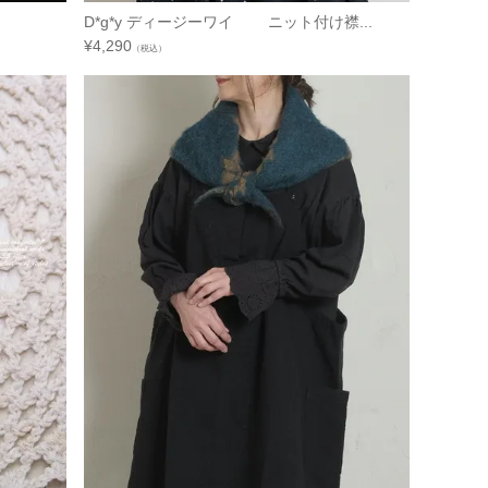
D*g*y ディージーワイ ニット付け襟...
¥
4,290
（税込）