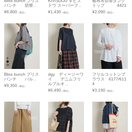
Bliss bunch ブリス
KIVISDOU キビス
裾布帛切替タンク
バンチ 切替...
ドウ スーパーフ...
トップ 4421
¥
8,800
¥
1,430
¥
2,090
（税込）
（税込）
（税込）
Bliss bunch ブリス
dgy ディージーワ
フリルコットンブ
バンチ バル...
イ デニムフリ
ラウス 6177/611
ルプルオ...
4
¥
9,350
（税込）
¥
6,490
¥
3,190
（税込）
（税込）