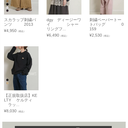
スカラップ刺繍パ
dgy ディージーワ
刺繍ペーパートー
ンツ 2013
イ シャー
トバッグ 0
リングフ...
159
¥
4,950
（税込）
¥
6,490
¥
2,530
（税込）
（税込）
【正規取扱店】KE
LTY ケルティ
ラッ...
¥
8,030
（税込）