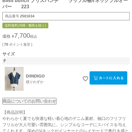
Bliss bunch ブリスバンチ ラッフル袖Vネックプルオー
バー 223
商品番号
2501634
送料無料(沖縄・離島を除く)
7,700
価格
¥
税込
[
70
ポイント進呈 ]
サイズ
F
D/INDIGO
残りわずか
商品についてのお問い合わせ
【商品説明】
やわらかく夏でも快適な軽い着心地のデニム素材。袖口のフリフリ
フリルが大人可愛い雰囲気に。シンプルなコーデにスパイスを与え
てくれます。深めのVネックがインナーとのレイヤードで奥行き感と