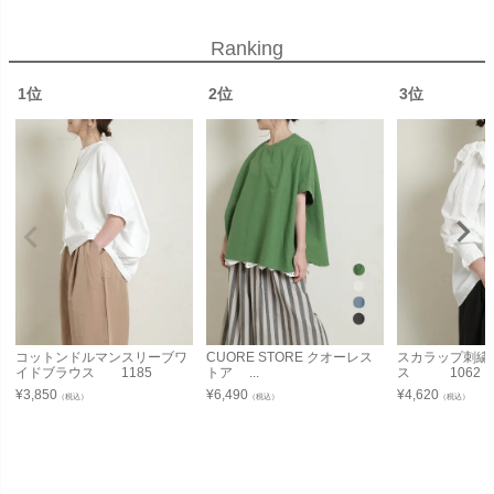
Ranking
1位
2位
3位
コットンドルマンスリーブワ
CUORE STORE クオーレス
スカラップ刺繍
イドブラウス 1185
トア ...
ス 1062
¥
3,850
¥
6,490
¥
4,620
（税込）
（税込）
（税込）