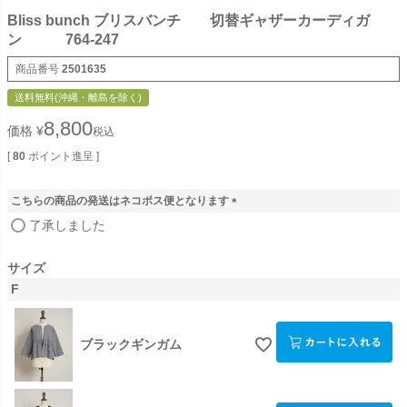
Bliss bunch ブリスバンチ 切替ギャザーカーディガ
ン 764-247
商品番号
2501635
送料無料(沖縄・離島を除く)
8,800
価格
¥
税込
[
80
ポイント進呈 ]
こちらの商品の発送はネコポス便となります
(
了承しました
必
須
サイズ
)
F
ブラックギンガム