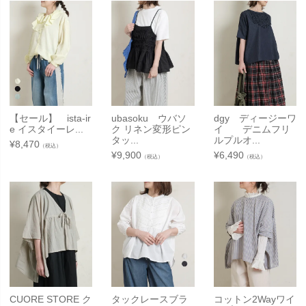
【セール】 ista-ir
ubasoku ウバソ
dgy ディージーワ
e イスタイーレ...
ク リネン変形ピン
イ デニムフリ
タッ...
ルプルオ...
¥
8,470
（税込）
¥
9,900
¥
6,490
（税込）
（税込）
CUORE STORE ク
タックレースブラ
コットン2Wayワイ