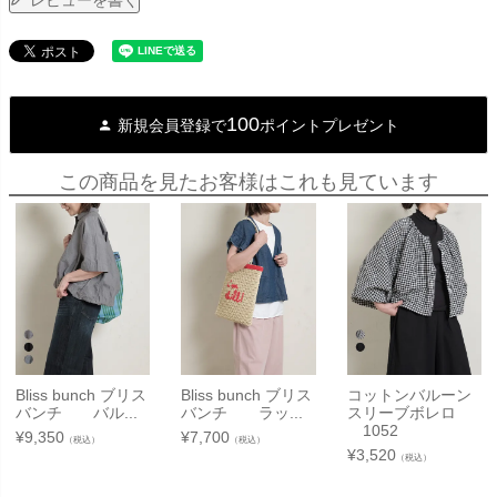
レビューを書く
100
新規会員登録で
ポイントプレゼント
この商品を見たお客様はこれも見ています
Bliss bunch ブリス
Bliss bunch ブリス
コットンバルーン
バンチ バル...
バンチ ラッ...
スリーブボレロ
1052
¥
9,350
¥
7,700
（税込）
（税込）
¥
3,520
（税込）