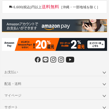
ジト
送料無料
6,600(税込)円以上
［沖縄・一部地域を除く］
ップ
へ
お支払い
配送・送料
マイページ
サポート