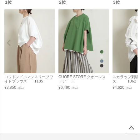
1位
2位
3位
コットンドルマンスリーブワ
CUORE STORE クオーレス
スカラップ刺繍
イドブラウス 1185
トア ...
ス 1062
¥
3,850
¥
6,490
¥
4,620
（税込）
（税込）
（税込）
ペー