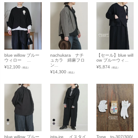
blue willow ブルー
nachukara ナチ
【セール】blue will
ウィロー ...
ュカラ 綿麻フロ
ow ブルーウィ...
ン...
¥
12,100
¥
5,874
（税込）
（税込）
¥
14,300
（税込）
blue willow ブルー
ista-ire イスタイ
Tone to-307/300/