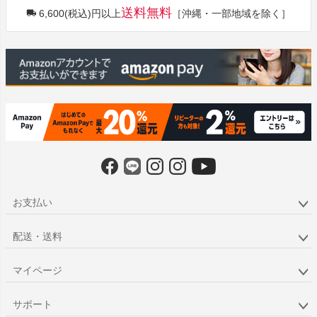
送料無料
6,600(税込)円以上
［沖縄・一部地域を除く］
ップ
へ
お支払い
配送・送料
マイページ
サポート