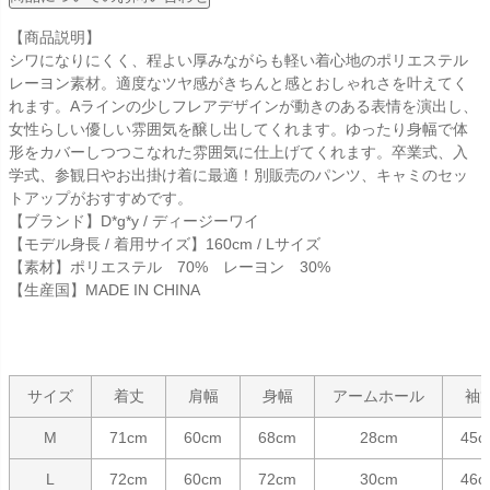
【商品説明】
シワになりにくく、程よい厚みながらも軽い着心地のポリエステル
レーヨン素材。適度なツヤ感がきちんと感とおしゃれさを叶えてく
れます。Aラインの少しフレアデザインが動きのある表情を演出し、
女性らしい優しい雰囲気を醸し出してくれます。ゆったり身幅で体
形をカバーしつつこなれた雰囲気に仕上げてくれます。卒業式、入
学式、参観日やお出掛け着に最適！別販売のパンツ、キャミのセッ
トアップがおすすめです。
【ブランド】D*g*y / ディージーワイ
【モデル身長 / 着用サイズ】160cm / Lサイズ
【素材】ポリエステル 70% レーヨン 30%
【生産国】MADE IN CHINA
サイズ
着丈
肩幅
身幅
アームホール
袖
M
71cm
60cm
68cm
28cm
45c
L
72cm
60cm
72cm
30cm
46c