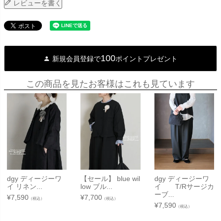
レビューを書く
100
新規会員登録で
ポイントプレゼント
この商品を見たお客様はこれも見ています
dgy ディージーワ
【セール】 blue wil
dgy ディージーワ
イ リネン...
low ブル...
イ T/Rサージカ
ーブ...
¥
7,590
¥
7,700
（税込）
（税込）
¥
7,590
（税込）