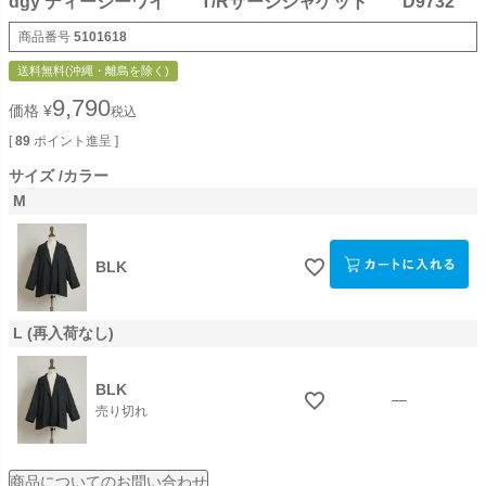
dgy ディージーワイ T/Rサージジャケット D9732
商品番号
5101618
送料無料(沖縄・離島を除く)
9,790
価格
¥
税込
[
89
ポイント進呈 ]
サイズ
カラー
M
BLK
L (再入荷なし)
BLK
—
売り切れ
商品についてのお問い合わせ