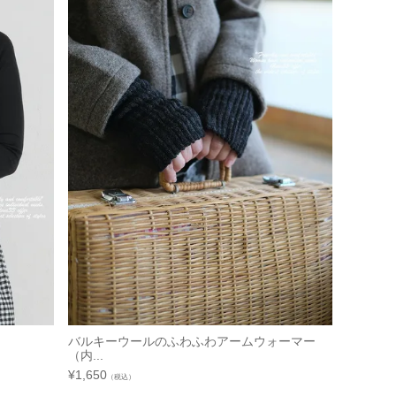
ットソー
バルキーウールのふわふわアームウォーマー
（内...
¥
1,650
（税込）