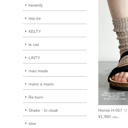
hevenly
ista-ire
KELTY
le ciel
LINTY
mao made
mano a mano
Re:born
Homie H-05
Shake・In cloak
¥
1,980
（税込）
sloe