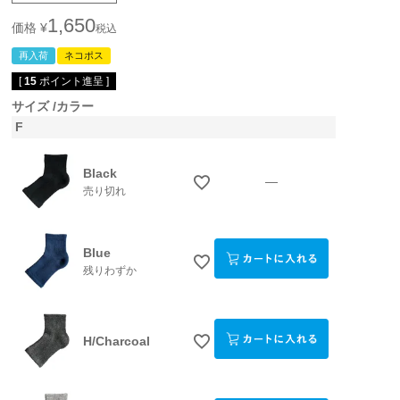
1,650
価格
¥
税込
再入荷
ネコポス
[
15
ポイント進呈 ]
サイズ
カラー
F
Black
—
売り切れ
Blue
残りわずか
H/Charcoal