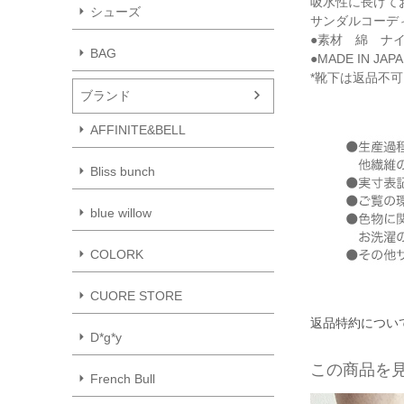
吸水性に長けて
シューズ
サンダルコーデ
●素材 綿 ナ
BAG
●MADE IN JAP
*靴下は返品不
ブランド
AFFINITE&BELL
Bliss bunch
blue willow
COLORK
CUORE STORE
返品特約につい
D*g*y
この商品を
French Bull