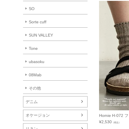
SO
Sorte cuff
SUN VALLEY
Tone
ubasoku
08Mab
その他
デニム
オケージョン
Homie H-0
¥
2,530
（税込）
リネン