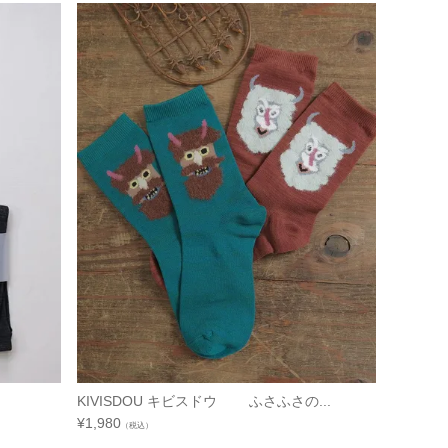
KIVISDOU キビスドウ ふさふさの...
¥
1,980
（税込）