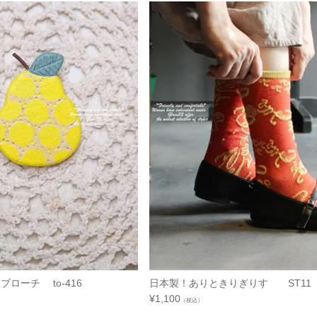
ブローチ to-416
日本製！ありときりぎりす ST11
¥
1,100
（税込）