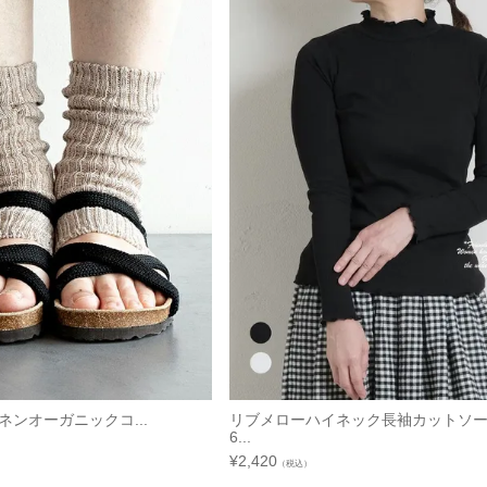
7 リネンオーガニックコ...
リブメローハイネック長袖カ
6...
¥
2,420
（税込）