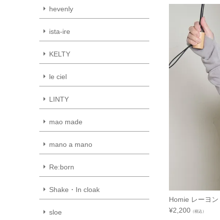
hevenly
ista-ire
KELTY
le ciel
LINTY
mao made
mano a mano
Re:born
Shake・In cloak
Homie レーヨン
¥
2,200
sloe
（税込）