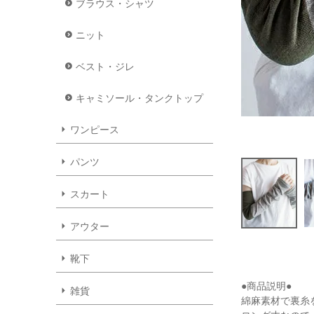
ブラウス・シャツ
ニット
ベスト・ジレ
キャミソール・タンクトップ
ワンピース
パンツ
スカート
アウター
靴下
●商品説明●
雑貨
綿麻素材で裏糸