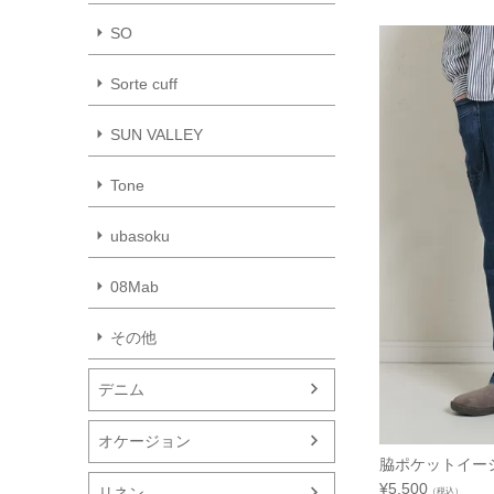
SO
Sorte cuff
SUN VALLEY
Tone
ubasoku
08Mab
その他
デニム
オケージョン
脇ポケットイ
¥
5,500
リネン
（税込）