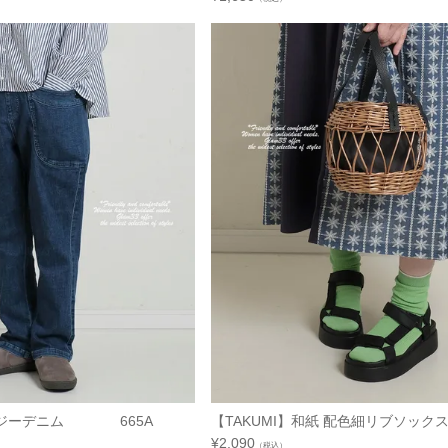
ージーデニム 665A
【TAKUMI】和紙 配色細リブソックス 
¥
2,090
（税込）