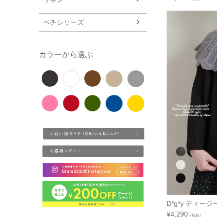
ペチシリーズ
カラーから選ぶ
D*g*y ディー
¥
4,290
（税込）