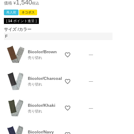
1,540
価格
¥
税込
再入荷
ネコポス
[
14
ポイント進呈 ]
サイズ
カラー
F
Bicolor/Brown
—
売り切れ
Bicolor/Charcoal
—
売り切れ
Bicolor/Khaki
—
売り切れ
Bicolor/Navy