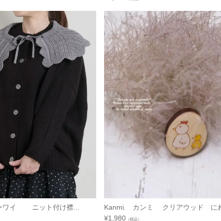
ジーワイ ニット付け襟...
Kanmi. カンミ クリアウッド にわ.
¥
1,980
（税込）