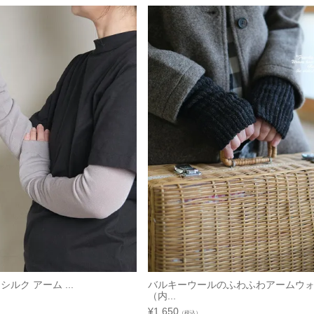
 シルク アーム ...
バルキーウールのふわふわアームウ
（内...
¥
1,650
（税込）