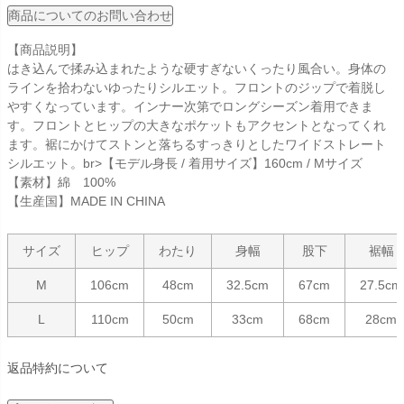
商品についてのお問い合わせ
【商品説明】
はき込んで揉み込まれたような硬すぎないくったり風合い。身体の
ラインを拾わないゆったりシルエット。フロントのジップで着脱し
やすくなっています。インナー次第でロングシーズン着用できま
す。フロントとヒップの大きなポケットもアクセントとなってくれ
ます。裾にかけてストンと落ちるすっきりとしたワイドストレート
シルエット。br>【モデル身長 / 着用サイズ】160cm / Mサイズ
【素材】綿 100%
【生産国】MADE IN CHINA
サイズ
ヒップ
わたり
身幅
股下
裾幅
M
106cm
48cm
32.5cm
67cm
27.5cm
L
110cm
50cm
33cm
68cm
28cm
返品特約について