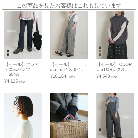
この商品を見たお客様はこれも見ています
【セール】フレア
【セール】 i
【セール】 CUOR
デニムパンツ
sta-ire イスタイ...
E STORE クオ...
654A
¥
10,164
¥
4,543
（税込）
（税込）
¥
4,125
（税込）