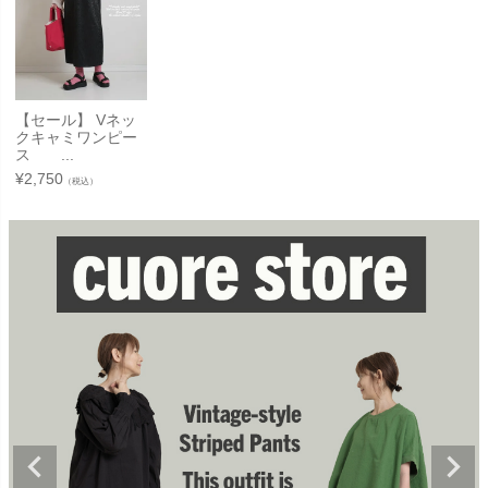
【セール】 Vネッ
クキャミワンピー
ス ...
¥
2,750
（税込）