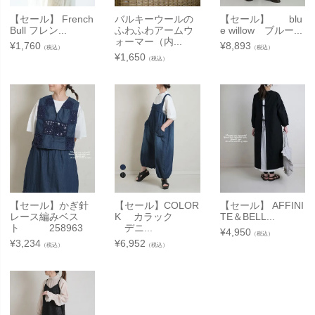
【セール】 French
バルキーウールの
【セール】 blu
Bull フレン...
ふわふわアームウ
e willow ブルー...
ォーマー（内...
¥
1,760
¥
8,893
（税込）
（税込）
¥
1,650
（税込）
【セール】かぎ針
【セール】COLOR
【セール】 AFFINI
レース編みベス
K カラック
TE＆BELL...
ト 258963
デニ...
¥
4,950
（税込）
¥
3,234
¥
6,952
（税込）
（税込）