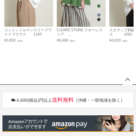
コットンドルマンスリーブワ
CUORE STORE クオーレス
スカラップ刺繍
イドブラウス 1185
トア ...
ス 1062
¥
3,850
¥
6,490
¥
4,620
（税込）
（税込）
（税込）
ペー
ジト
送料無料
6,600(税込)円以上
［沖縄・一部地域を除く］
ップ
へ