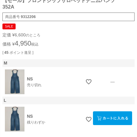
【セール】フロントジップサロペットデニムパンツ
352A
商品番号
9312206
SALE
定価
¥
6,600
のところ
4,950
価格
¥
税込
[
45
ポイント進呈 ]
M
NS
—
売り切れ
L
NS
残りわずか