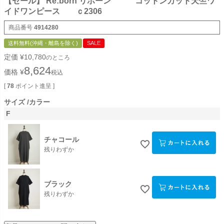
【セール】 Re:born リボーン コットンカット天竺ワ
イドワンピース ｃ2306
商品番号
4914280
送料無料(沖縄・離島を除く)
SALE
定価
¥
10,780
のところ
8,624
価格
¥
税込
[
78
ポイント進呈 ]
サイズ
カラー
F
チャコール
残りわずか
ブラック
残りわずか