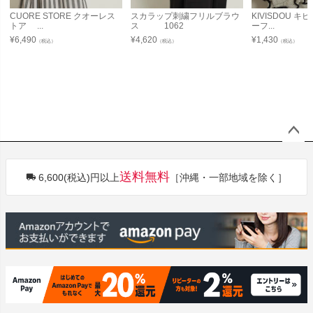
CUORE STORE クオーレス
スカラップ刺繍フリルブラウ
KIVISDOU 
トア ...
ス 1062
ーフ...
¥
6,490
¥
4,620
¥
1,430
（税込）
（税込）
（税込）
ペー
ジト
送料無料
6,600(税込)円以上
［沖縄・一部地域を除く］
ップ
へ