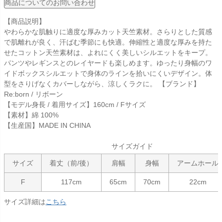
商品についてのお問い合わせ
【商品説明】
やわらかな肌触りに適度な厚みカット天竺素材。さらりとした質感
で肌離れが良く、汗ばむ季節にも快適。伸縮性と適度な厚みを持た
せたコットン天竺素材は、よれにくく美しいシルエットをキープ。
パンツやレギンスとのレイヤードも楽しめます。ゆったり身幅のワ
イドボックスシルエットで身体のラインを拾いにくいデザイン。体
型をさりげなくカバーしながら、涼しくラクに。 【ブランド】
Re:born / リボーン
【モデル身長 / 着用サイズ】160cm / Fサイズ
【素材】綿 100%
【生産国】MADE IN CHINA
サイズガイド
サイズ
着丈（前/後）
肩幅
身幅
アームホール
F
117cm
65cm
70cm
22cm
サイズ詳細は
こちら