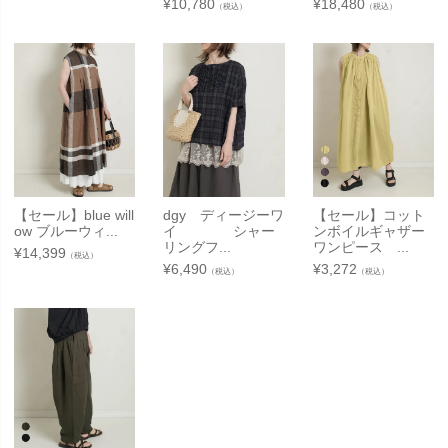
¥
10,780
¥
18,480
（税込）
（税込）
【セール】blue will
dgy ディージーワ
【セール】コット
ow ブルーウィ...
イ シャー
ンボイルギャザー
リングフ...
ワンピース ...
¥
14,399
（税込）
¥
6,490
¥
3,272
（税込）
（税込）