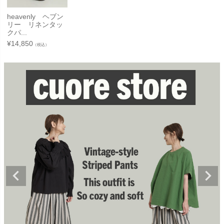
heavenly ヘブン
リー リネンタッ
クパ...
¥
14,850
（税込）