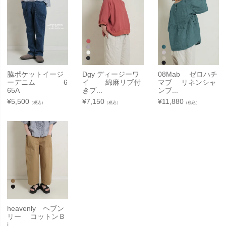
脇ポケットイージ
Dgy ディージーワ
08Mab ゼロハチ
ーデニム 6
イ 綿麻リブ付
マブ リネンシャ
65A
きプ...
ンブ...
¥
5,500
¥
7,150
¥
11,880
（税込）
（税込）
（税込）
heavenly ヘブン
リー コットンＢ
i...