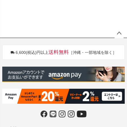
ペー
ジト
送料無料
6,600(税込)円以上
［沖縄・一部地域を除く］
ップ
へ