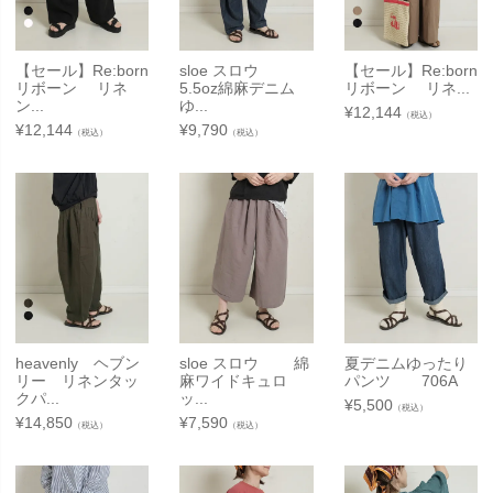
【セール】Re:born
sloe スロウ
【セール】Re:born
リボーン リネ
5.5oz綿麻デニム
リボーン リネ...
ン...
ゆ...
¥
12,144
（税込）
¥
12,144
¥
9,790
（税込）
（税込）
heavenly ヘブン
sloe スロウ 綿
夏デニムゆったり
リー リネンタッ
麻ワイドキュロ
パンツ 706A
クパ...
ッ...
¥
5,500
（税込）
¥
14,850
¥
7,590
（税込）
（税込）