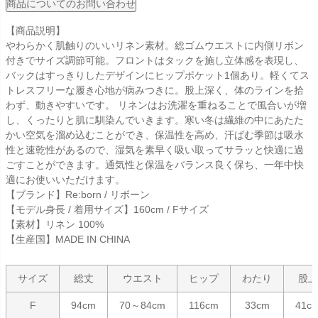
商品についてのお問い合わせ
【商品説明】
やわらかく肌触りのいいリネン素材。総ゴムウエストに内側リボン
付きでサイズ調節可能。フロントはタックを施し立体感を表現し、
バックはすっきりしたデザインにヒップポケット1個あり。軽くてス
トレスフリーな履き心地が病みつきに。股上深く、体のラインを拾
わず、動きやすいです。 リネンはお洗濯を重ねることで風合いが増
し、くったりと肌に馴染んでいきます。寒い冬は繊維の中にあたた
かい空気を溜め込むことができ、保温性を高め、汗ばむ季節は吸水
性と速乾性があるので、湿気を素早く吸い取ってサラッと快適に過
ごすことができます。通気性と保温をバランス良く保ち、一年中快
適にお使いいただけます。
【ブランド】Re:born / リボーン
【モデル身長 / 着用サイズ】160cm / Fサイズ
【素材】リネン 100%
【生産国】MADE IN CHINA
サイズ
総丈
ウエスト
ヒップ
わたり
股上
F
94cm
70～84cm
116cm
33cm
41c