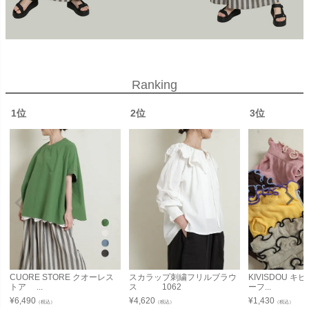
Ranking
1位
2位
3位
CUORE STORE クオーレス
スカラップ刺繍フリルブラウ
KIVISDOU 
トア ...
ス 1062
ーフ...
¥
6,490
¥
4,620
¥
1,430
（税込）
（税込）
（税込）