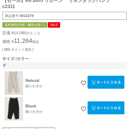
【セール】Re:born リボーン リネンタックパンツ
c2311
商品番号
4912279
送料無料(沖縄・離島を除く)
SALE
定価
¥
14,080
のところ
11,264
価格
¥
税込
[
102
ポイント進呈 ]
サイズ
カラー
F
Natural
残りわずか
Black
残りわずか