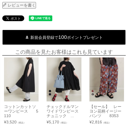
レビューを書く
100
新規会員登録で
ポイントプレゼント
この商品を見たお客様はこれも見ています
コットンカットソ
チェックドルマン
【セール】 レー
ーワンピース 5
ワイドワンピース
ヨン花柄イージー
110
チュニック ...
パンツ 8353
¥
3,520
¥
5,170
¥
2,816
（税込）
（税込）
（税込）