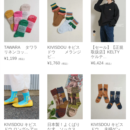
TAWARA タワラ
KIVISDOU キビス
【セール】【正規
リネンコッ...
ドウ メランジ
取扱店】KELTY
ビ...
ケルテ...
¥
1,199
（税込）
¥
1,760
¥
6,424
（税込）
（税込）
KIVISDOU キビス
日本製！よくばり
KIVISDOU キビス
ドウ ロングヘアー
な犬 ソックス
ドウ 夫婦ゲン