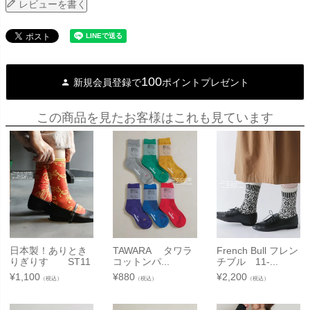
レビューを書く
100
新規会員登録で
ポイントプレゼント
この商品を見たお客様はこれも見ています
日本製！ありとき
TAWARA タワラ
French Bull フレン
りぎりす ST11
コットンパ...
チブル 11-...
¥
1,100
¥
880
¥
2,200
（税込）
（税込）
（税込）