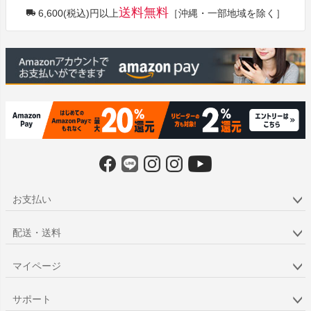
送料無料
6,600(税込)円以上
［沖縄・一部地域を除く］
ップ
へ
お支払い
配送・送料
マイページ
サポート