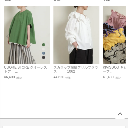
CUORE STORE クオーレス
スカラップ刺繍フリルブラウ
KIVISDOU 
トア ...
ス 1062
ーフ...
¥
6,490
¥
4,620
¥
1,430
（税込）
（税込）
（税込）
ペー
ジト