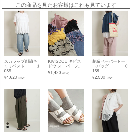
この商品を見たお客様はこれも見ています
スカラップ刺繍キ
KIVISDOU キビス
刺繍ペーパートー
ャミベスト 1
ドウ スーパーフ...
トバッグ 0
035
159
¥
1,430
（税込）
¥
4,620
¥
2,530
（税込）
（税込）