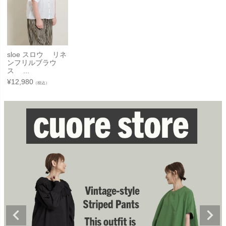
sloe スロウ リネ
ンフリルブラウ
ス ...
¥
12,980
（税込）