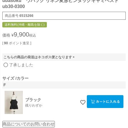
ubasoku ウバソク リネン変形ピンタックキャミベスト
ub30-0300
商品番号
6515266
送料無料(沖縄・離島を除く)
9,900
価格
¥
税込
[
90
ポイント進呈 ]
こちらの商品の発送はネコポス便となります
(
了承しました
必
須
サイズ
カラー
)
F
ブラック
残りわずか
商品についてのお問い合わせ