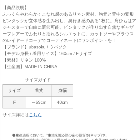
【商品説明】
ふっくらやわらかくこなれ感のあるリネン素材。胸元と背中の変形
ピンタックが立体感を生み出し、奥行き感のある1枚に。肩ひもはア
ジャスターで自由に調節可能。ピンタックが作り出す自然なギャザ
ーフレアーでふわりと揺れるシルエットに。カットソーやブラウス
のレイヤードコーデでコーディネートにワンポイントを！
【ブランド】ubasoku / ウバソク
【モデル身長 / 着用サイズ】160cm / Fサイズ
【素材】リネン 100%
【生産国】MADE IN CHINA
サイズガイド
サイズ
着丈
身幅
F
～69cm
48cm
サイズ詳細は
こちら