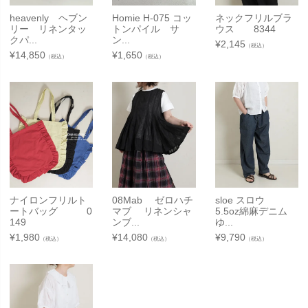
heavenly ヘブン
Homie H-075 コッ
ネックフリルブラ
リー リネンタッ
トンパイル サ
ウス 8344
クパ...
ン...
¥
2,145
（税込）
¥
14,850
¥
1,650
（税込）
（税込）
ナイロンフリルト
08Mab ゼロハチ
sloe スロウ
ートバッグ 0
マブ リネンシャ
5.5oz綿麻デニム
149
ンブ...
ゆ...
¥
1,980
¥
14,080
¥
9,790
（税込）
（税込）
（税込）