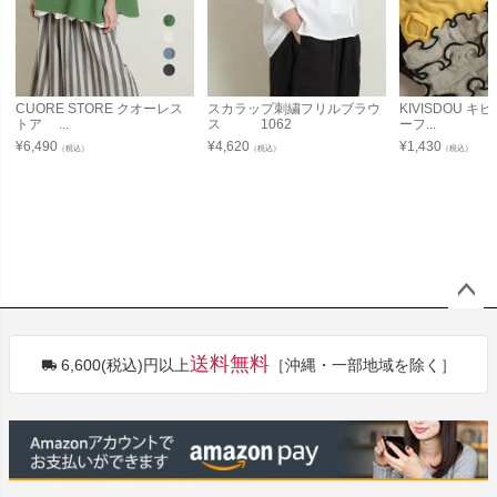
CUORE STORE クオーレス
スカラップ刺繍フリルブラウ
KIVISDOU 
トア ...
ス 1062
ーフ...
¥
6,490
¥
4,620
¥
1,430
（税込）
（税込）
（税込）
ペー
ジト
送料無料
6,600(税込)円以上
［沖縄・一部地域を除く］
ップ
へ