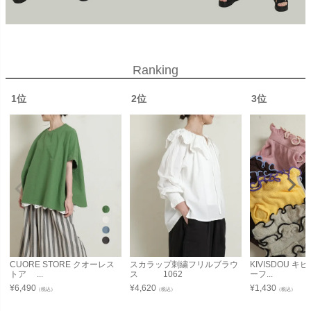
Ranking
1位
2位
3位
CUORE STORE クオーレス
スカラップ刺繍フリルブラウ
KIVISDOU 
トア ...
ス 1062
ーフ...
¥
6,490
¥
4,620
¥
1,430
（税込）
（税込）
（税込）