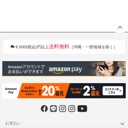
ペー
ジト
送料無料
6,600(税込)円以上
［沖縄・一部地域を除く］
ップ
へ
お支払い