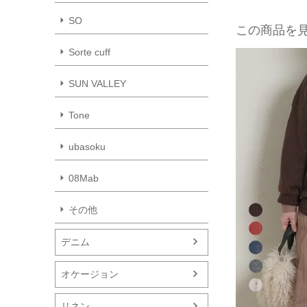
SO
この商品を
Sorte cuff
SUN VALLEY
Tone
ubasoku
08Mab
その他
デニム
オケージョン
リネン