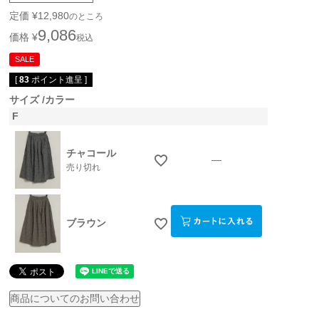
定価
¥
12,980
のところ
9,086
価格
¥
税込
SALE
[
83
ポイント進呈 ]
サイズ
カラー
F
チャコール
—
売り切れ
ブラウン
商品についてのお問い合わせ