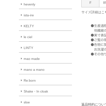
F
8
hevenly
サイズ詳細は
こ
ista-ire
KELTY
le ciel
LINTY
mao made
mano a mano
Re:born
Shake・In cloak
sloe
返品特約につい