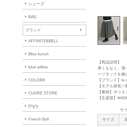
シューズ
BAG
ブランド
AFFINITE&BELL
Bliss bunch
【商品説明】
blue willow
厚くもなく、薄
ーツタックを施
【ブランド】le c
COLORK
【モデル身長 / 
【素材】ポリエステ
CUORE STORE
【生産国】MADE 
D*g*y
サ
French Bull
サイズ