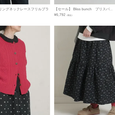
リングネックレースフリルブラ
【セール】 Bliss bunch ブリスバ...
¥
6,792
（税込）