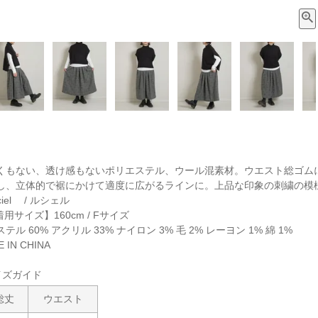
くもない、透け感もないポリエステル、ウール混素材。ウエスト総ゴム
し、立体的で裾にかけて適度に広がるラインに。上品な印象の刺繍の模
iel / ルシェル
着用サイズ】160cm / Fサイズ
ル 60% アクリル 33% ナイロン 3% 毛 2% レーヨン 1% 綿 1%
IN CHINA
イズガイド
総丈
ウエスト