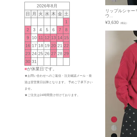
2026年8月
リップルシャー
日
月
火
水
木
金
土
ウ...
1
¥
3,630
（税込）
2
3
4
5
6
7
8
9
10
11
12
13
14
15
16
17
18
19
20
21
22
23
24
25
26
27
28
29
30
31
■
が休業日です。
★お問い合わせへのご返信・注文確認メール・発
送は翌営業日以降となります。 予めご了承下さい
ませ。
★ご注文は24時間受け付けております。