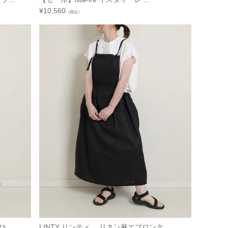
¥
10,560
（税込）
...
LINTY リンティ リネン麻エプロンタ...