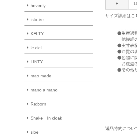
F
1
hevenly
サイズ詳細は
こ
ista-ire
KELTY
le ciel
LINTY
mao made
mano a mano
Re:born
Shake・In cloak
返品特約につい
sloe