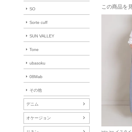
この商品を
SO
Sorte cuff
SUN VALLEY
Tone
ubasoku
08Mab
その他
デニム
オケージョン
リネン
ista-ire イ