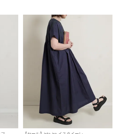
...
【セール】ista-ire イスタイーレ ...