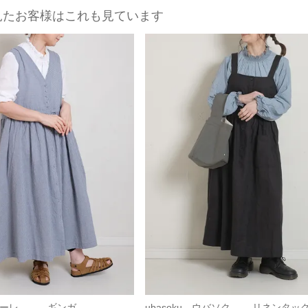
見たお客様はこれも見ています
スタイーレ ギンガ...
ubasoku ウバソク リネンタックフ