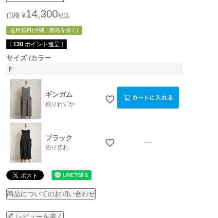
14,300
価格
¥
税込
送料無料(沖縄・離島を除く)
[
130
ポイント進呈 ]
サイズ
カラー
F
ギンガム
残りわずか
ブラック
—
売り切れ
商品についてのお問い合わせ
レビューを書く