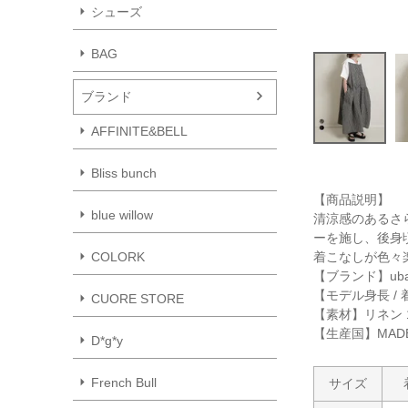
シューズ
BAG
ブランド
AFFINITE&BELL
Bliss bunch
【商品説明】
blue willow
清涼感のあるさ
ーを施し、後身
着こなしが色々
COLORK
【ブランド】uba
【モデル身長 / 
CUORE STORE
【素材】リネン 1
【生産国】MADE 
D*g*y
French Bull
サイズ