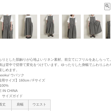
らりとした肌触りが心地よいリネン素材。前立てにフリルをあしらって
頃は背中で切替て変化をつけています。ゆったりした身幅でふわりふわ
楽しめます。
soku/ ウバソク
着用サイズ】160cm / Fサイズ
00%
IN CHINA
サイズガイド
着丈
肩幅
ウエスト