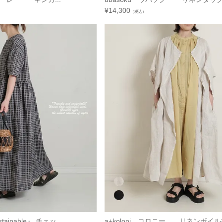
¥
14,300
（税込）
inable』 チェッ...
a+koloni コロニー リネンボイルひ