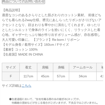
商品についてのお問い合わせ
【商品説明】
適度なコシのあるさらりとした肌ざわりのコットン素材。 前後どち
らでも着られる2way仕様。襟元にあしらったリボンがさりげないア
クセントとなり、顔まわりを華やかに演出してくれます。ゆったり
としたシルエットで身体のラインを拾いにくく、リラックスした着
心地。ギャザーたっぷり袖が作り出すボリューム感が、存在感増し
大人可愛い印象に。 【ブランド】Re:born / リボーン
【モデル身長 / 着用サイズ】160cm / Fサイズ
【素材】コットン 100%
【生産国】MADE IN CHINA
サイズ
着丈
肩幅
身幅
アームホール
袖
F
117cm
45cm
57cm
34cm
41
サイズ詳細は
こちら