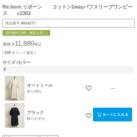
Re:born リボーン コットン2wayパフスリーブワンピー
ス c2302
商品番号
4914277
送料無料(沖縄・離島を除く)
11,880
価格
¥
税込
[
108
ポイント進呈 ]
サイズ
カラー
F
オートミール
—
売り切れ
ブラック
残りわずか