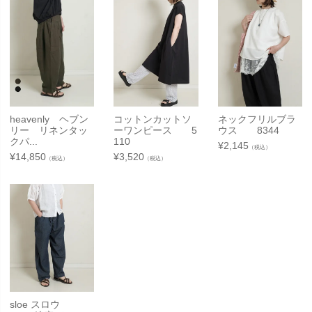
heavenly ヘブン
コットンカットソ
ネックフリルブラ
リー リネンタッ
ーワンピース 5
ウス 8344
クパ...
110
¥
2,145
（税込）
¥
14,850
¥
3,520
（税込）
（税込）
sloe スロウ