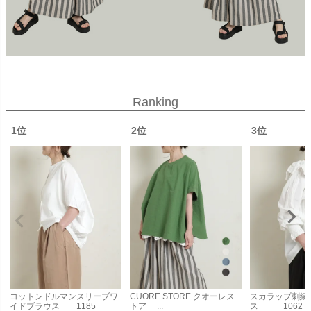
Ranking
1位
2位
3位
コットンドルマンスリーブワ
CUORE STORE クオーレス
スカラップ刺繍
イドブラウス 1185
トア ...
ス 1062