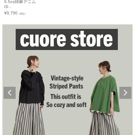
5.5oz綿麻デニム
ゆ...
¥
9,790
（税込）