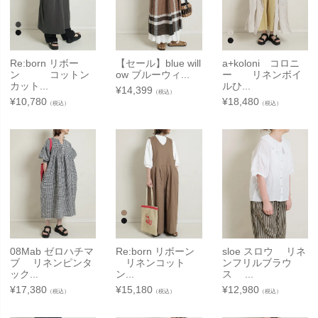
Re:born リボー
【セール】blue will
a+koloni コロニ
ン コットン
ow ブルーウィ...
ー リネンボイ
カット...
ルひ...
¥
14,399
（税込）
¥
10,780
¥
18,480
（税込）
（税込）
08Mab ゼロハチマ
Re:born リボーン
sloe スロウ リネ
ブ リネンピンタ
リネンコット
ンフリルブラウ
ック...
ン...
ス ...
¥
17,380
¥
15,180
¥
12,980
（税込）
（税込）
（税込）