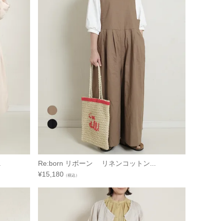
.
Re:born リボーン リネンコットン...
¥
15,180
（税込）