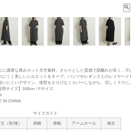
りに適度な厚みカット天竺素材。さらりとした質感で肌離れが良く、汗
れにくく美しいシルエットをキープ。パンツやレギンスとのレイヤード
いにくいデザイン。体型をさりげなくカバーしながら、涼しくラクに。 【ブ
着用サイズ】160cm / Fサイズ
%
IN CHINA
サイズガイド
着丈（前/後）
肩幅
身幅
アームホール
袖丈