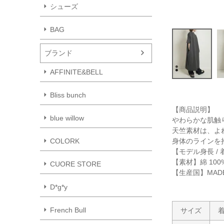
シューズ
BAG
ブランド
AFFINITE&BELL
Bliss bunch
【商品説明】
blue willow
やわらかな肌触
天竺素材は、よ
身体のラインを拾
COLORK
【モデル身長 / 
【素材】綿 100
CUORE STORE
【生産国】MADE 
D*g*y
French Bull
サイズ