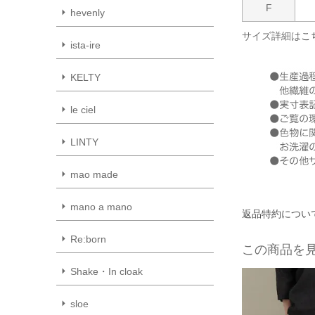
F
hevenly
サイズ詳細は
こ
ista-ire
KELTY
le ciel
LINTY
mao made
mano a mano
返品特約につい
Re:born
この商品を
Shake・In cloak
sloe