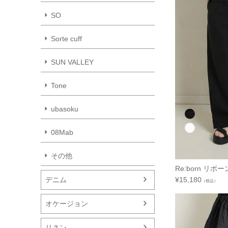
SO
Sorte cuff
SUN VALLEY
Tone
ubasoku
08Mab
その他
Re:born リ
デニム
¥
15,180
（税込）
オケージョン
リネン