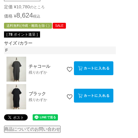
定価
¥
10,780
のところ
8,624
価格
¥
税込
送料無料(沖縄・離島を除く)
SALE
[
78
ポイント進呈 ]
サイズ
カラー
F
チャコール
残りわずか
ブラック
残りわずか
商品についてのお問い合わせ