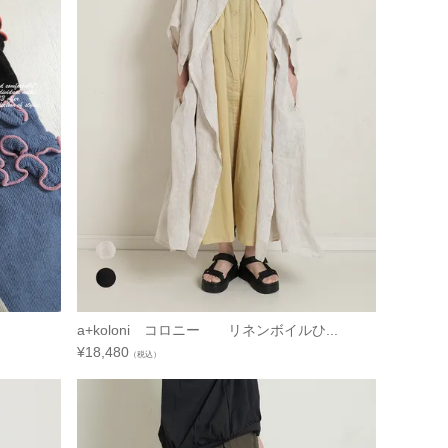
a+koloni コロニー リネンボイルひ...
¥
18,480
（税込）