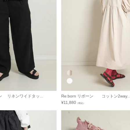
ボーン リネンワイドタッ...
Re:born リボーン コットン2way..
¥
11,880
（税込）