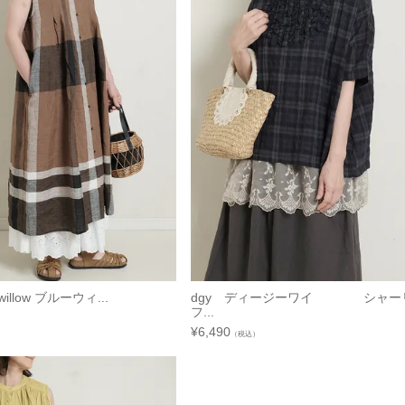
illow ブルーウィ...
dgy ディージーワイ シャー
フ...
¥
6,490
（税込）