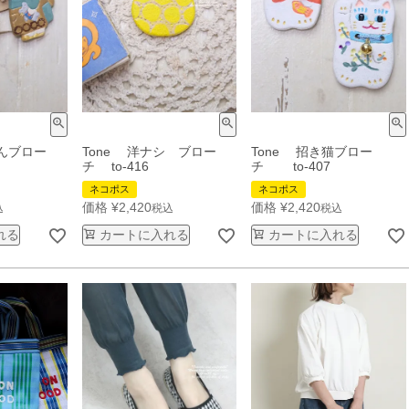
さんブロー
Tone 洋ナシ ブロー
Tone 招き猫ブロー
チ to-416
チ to-407
ネコポス
ネコポス
価格
¥
2,420
価格
¥
2,420
込
税込
税込
れる
カートに入れる
カートに入れる