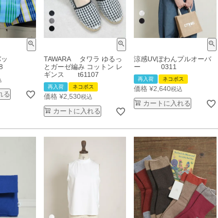
バッ
TAWARA タワラ ゆるっ
涼感UVぽわんプルオーバ
8
とガーゼ編み コットン レ
ー 0311
ギンス t61107
再入荷
ネコポス
込
再入荷
ネコポス
価格
¥
2,640
税込
れる
価格
¥
2,530
税込
カートに入れる
カートに入れる