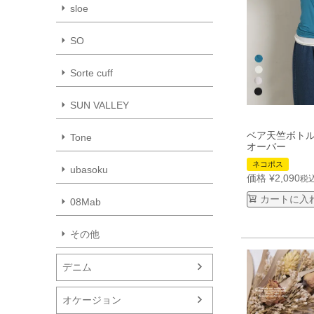
sloe
SO
Sorte cuff
SUN VALLEY
ベア天竺ボト
Tone
オーバー 4
ネコポス
ubasoku
価格
¥
2,090
税
カートに入
08Mab
その他
デニム
オケージョン