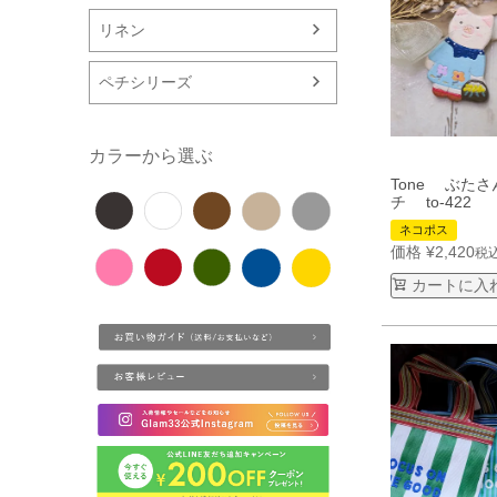
リネン
ペチシリーズ
カラーから選ぶ
Tone ぶた
チ to-422
ネコポス
価格
¥
2,420
税
カートに入