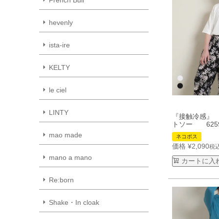
hevenly
ista-ire
KELTY
le ciel
LINTY
『接触冷感』 
トソー 625
mao made
ネコポス
価格
¥
2,090
税
mano a mano
カートに入
Re:born
Shake・In cloak