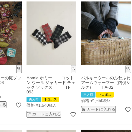
ジーの庭ソッ
Homie ホミー コット
バルキーウールのふわふわ
6
ン ウール ジャカード チェ
アームウォーマー（内側シ
ック ソックス H-
ルク） HA-02
093
再入荷
ネコポス
込
再入荷
ネコポス
価格
¥
1,650
税込
れる
価格
¥
1,540
税込
カートに入れる
カートに入れる