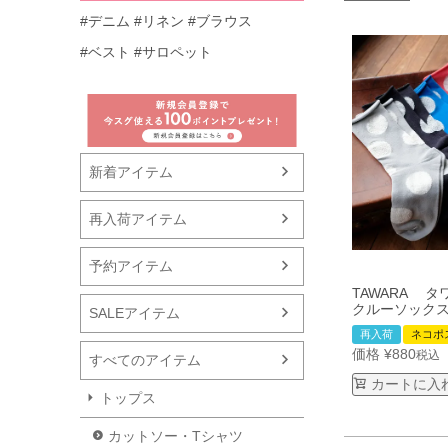
#デニム
#リネン
#ブラウス
#ベスト
#サロペット
新着アイテム
再入荷アイテム
予約アイテム
TAWARA タ
クルーソックス 
SALEアイテム
再入荷
ネコポ
価格
¥
880
税込
すべてのアイテム
カートに入
トップス
カットソー・Tシャツ