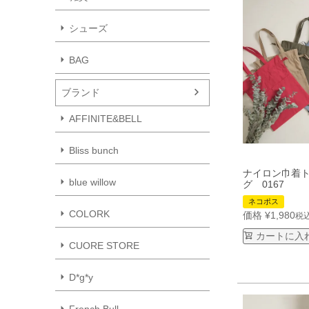
シューズ
BAG
ブランド
AFFINITE&BELL
Bliss bunch
ナイロン巾着
blue willow
グ 0167
ネコポス
COLORK
価格
¥
1,980
税
カートに入
CUORE STORE
D*g*y
French Bull