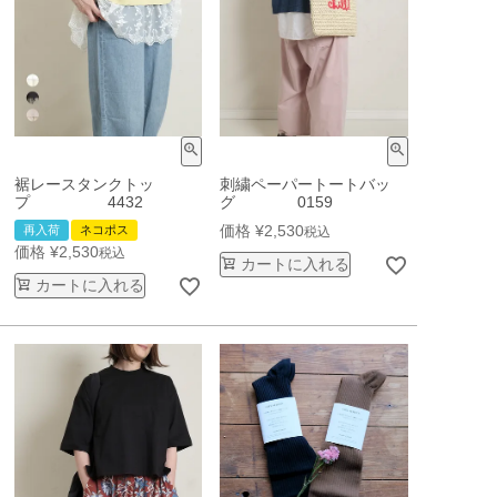
裾レースタンクトッ
刺繍ペーパートートバッ
プ 4432
グ 0159
価格
¥
2,530
再入荷
ネコポス
税込
価格
¥
2,530
税込
カートに入れる
カートに入れる