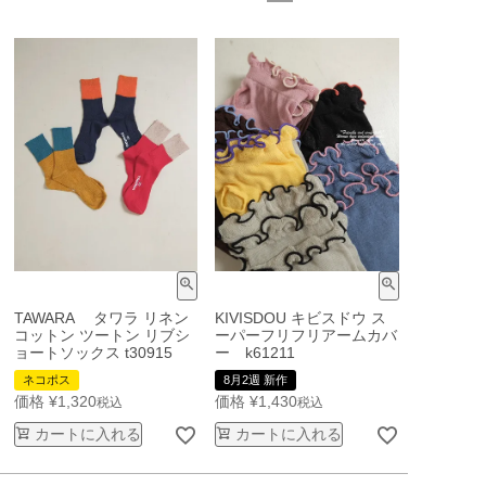
TAWARA タワラ リネン
KIVISDOU キビスドウ ス
コットン ツートン リブシ
ーパーフリフリアームカバ
ョートソックス t30915
ー k61211
ネコポス
8月2週 新作
価格
¥
1,320
価格
¥
1,430
税込
税込
カートに入れる
カートに入れる