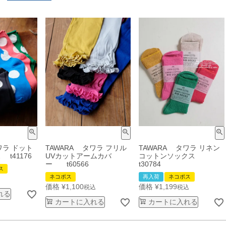
ワラ ドット
TAWARA タワラ フリル
TAWARA タワラ リネン
t41176
UVカットアームカバ
コットンソックス
ー t60566
t30784
ス
ネコポス
再入荷
ネコポス
価格
¥
1,100
価格
¥
1,199
税込
税込
れる
カートに入れる
カートに入れる