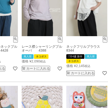
ルネックプル
レース襟シャーリングプル
ネックフリルブラウス
428
オーバ 4388
8344
再入荷
ネコポス
7月4週 新作
再入荷
価格
¥
2,090
ネコポス
込
税込
価格
¥
2,145
税込
れる
カートに入れる
カートに入れる