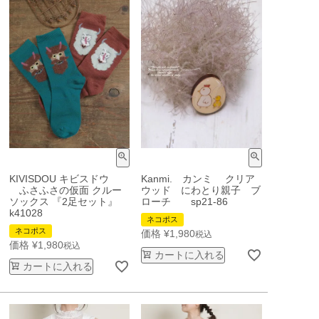
KIVISDOU キビスドウ
Kanmi. カンミ クリア
ふさふさの仮面 クルー
ウッド にわとり親子 ブ
ソックス 『2足セット』
ローチ sp21-86
k41028
ネコポス
ネコポス
価格
¥
1,980
税込
価格
¥
1,980
税込
カートに入れる
カートに入れる