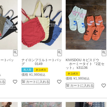
トートバッ
ナイロンフリルトートバッ
KIVISDOU キビスドウ
グ 0149
ホーミータイト『2足セ
ット』 k31136
再入荷
ネコポス
ネコポス
価格
¥
1,980
込
税込
価格
¥
1,980
税込
れる
カートに入れる
カートに入れる