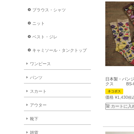
ブラウス・シャツ
ニット
ベスト・ジレ
キャミソール・タンクトップ
ワンピース
パンツ
日本製・パン
クス BS-0
スカート
ネコポス
価格
¥
1,430
税
アウター
カートに入
靴下
雑貨