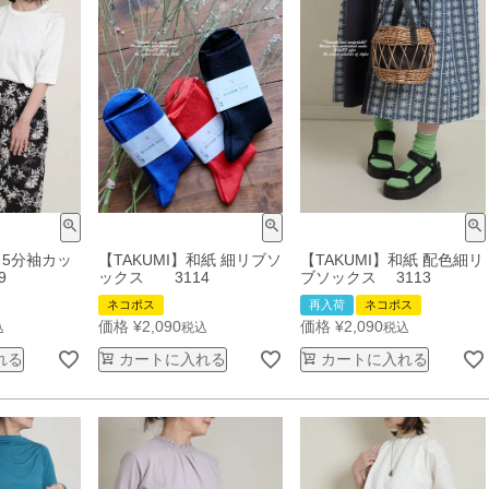
5分袖カッ
【TAKUMI】和紙 細リブソ
【TAKUMI】和紙 配色細リ
9
ックス 3114
ブソックス 3113
ネコポス
再入荷
ネコポス
価格
¥
2,090
価格
¥
2,090
込
税込
税込
れる
カートに入れる
カートに入れる