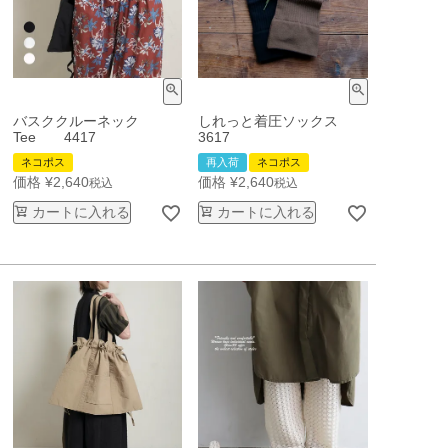
バスククルーネック
しれっと着圧ソックス
Tee 4417
3617
ネコポス
再入荷
ネコポス
価格
¥
2,640
価格
¥
2,640
税込
税込
カートに入れる
カートに入れる