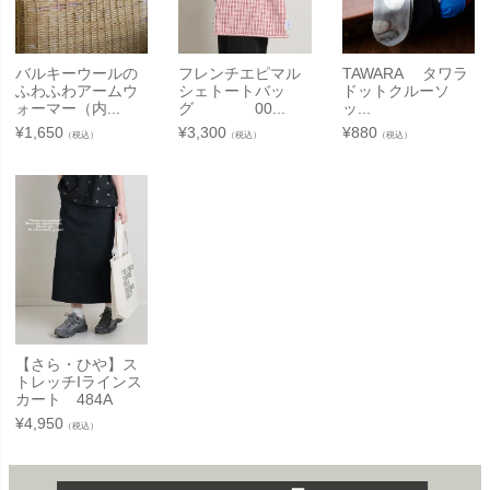
バルキーウールの
フレンチエピマル
TAWARA タワラ
ふわふわアームウ
シェトートバッ
ドットクルーソ
ォーマー（内...
グ 00...
ッ...
¥
1,650
¥
3,300
¥
880
（税込）
（税込）
（税込）
【さら・ひや】ス
トレッチIラインス
カート 484A
¥
4,950
（税込）