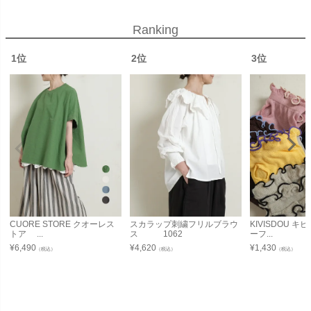
Ranking
1位
2位
3位
CUORE STORE クオーレス
スカラップ刺繍フリルブラウ
KIVISDOU 
トア ...
ス 1062
ーフ...
¥
6,490
¥
4,620
¥
1,430
（税込）
（税込）
（税込）