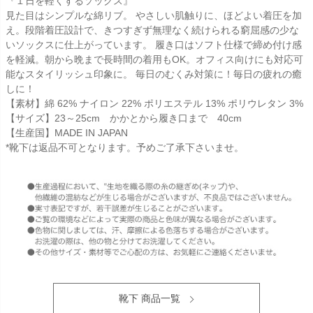
『１日を軽くするソックス』
見た目はシンプルな綿リブ。 やさしい肌触りに、ほどよい着圧を加
え。段階着圧設計で、きつすぎず無理なく続けられる窮屈感の少な
いソックスに仕上がっています。 履き口はソフト仕様で締め付け感
を軽減。朝から晩まで長時間の着用もOK。オフィス向けにも対応可
能なスタイリッシュ印象に。 毎日のむくみ対策に！毎日の疲れの癒
しに！
【素材】綿 62% ナイロン 22% ポリエステル 13% ポリウレタン 3%
【サイズ】23～25cm かかとから履き口まで 40cm
【生産国】MADE IN JAPAN
*靴下は返品不可となります。予めご了承下さいませ。
靴下 商品一覧