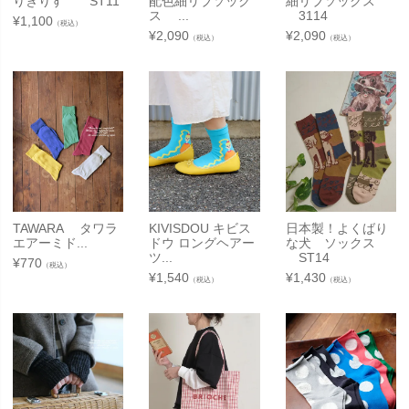
りぎりす ST11
配色細リブソック
細リブソックス
ス ...
3114
¥
1,100
（税込）
¥
2,090
¥
2,090
（税込）
（税込）
TAWARA タワラ
KIVISDOU キビス
日本製！よくばり
エアーミド...
ドウ ロングヘアー
な犬 ソックス
ツ...
ST14
¥
770
（税込）
¥
1,540
¥
1,430
（税込）
（税込）