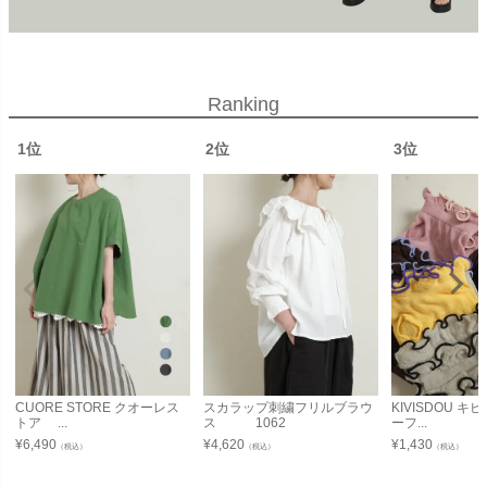
Ranking
1位
2位
3位
CUORE STORE クオーレス
スカラップ刺繍フリルブラウ
KIVISDOU 
トア ...
ス 1062
ーフ...
¥
6,490
¥
4,620
¥
1,430
（税込）
（税込）
（税込）