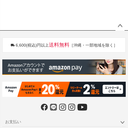
ペー
ジト
送料無料
6,600(税込)円以上
［沖縄・一部地域を除く］
ップ
へ
お支払い