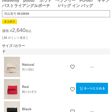
heavenly pouto ポウト ヘブンリー PO-007 キャン
バストライアングルポーチ /バッグ イン バッグ
商品番号
9618606
ネコポス
2,640
価格
¥
税込
[
24
ポイント進呈 ]
サイズ
カラー
F
Natural
—
売り切れ
Red
残りわずか
Black
—