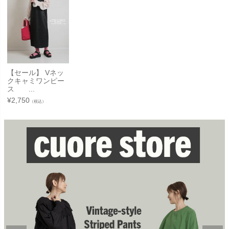
【セール】 Vネッ
クキャミワンピー
ス ...
¥
2,750
（税込）