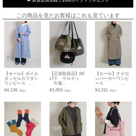
この商品を見たお客様はこれも見ています
【セール】ボイル
【正規取扱店】KE
【セール】ナイロ
タッセルカフタン
LTY ケルティ
ンパーカーワンピ
ワンピース ...
巾着...
ース ...
¥
4,136
¥
3,850
¥
3,311
（税込）
（税込）
（税込）