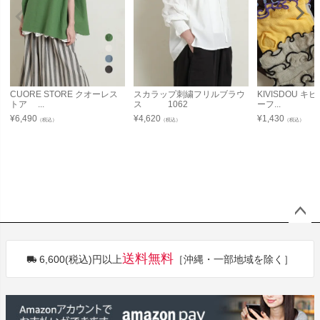
CUORE STORE クオーレス
スカラップ刺繍フリルブラウ
KIVISDOU 
トア ...
ス 1062
ーフ...
¥
6,490
¥
4,620
¥
1,430
（税込）
（税込）
（税込）
ペー
ジト
送料無料
6,600(税込)円以上
［沖縄・一部地域を除く］
ップ
へ