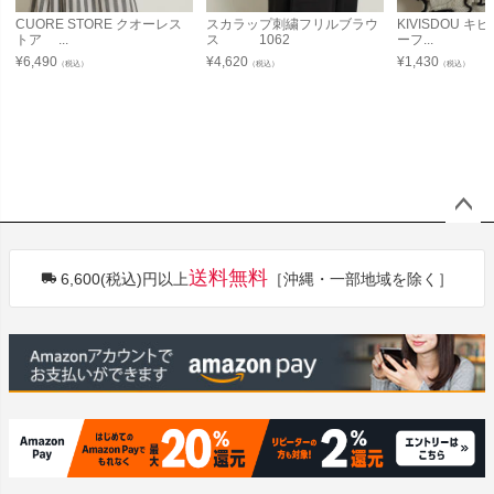
CUORE STORE クオーレス
スカラップ刺繍フリルブラウ
KIVISDOU 
トア ...
ス 1062
ーフ...
¥
6,490
¥
4,620
¥
1,430
（税込）
（税込）
（税込）
ペー
ジト
送料無料
6,600(税込)円以上
［沖縄・一部地域を除く］
ップ
へ