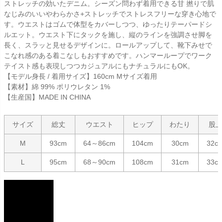
ストレッチの効いたデニム。シーズン問わず着用できる甘 撚りで肌
なじみのいいやわらかさ+ストレッチでストレスフリーな穿き心地で
す。ウエストはゴムで体型をカバーしつつ、ゆったりテーパードシ
ルエット。ウエスト下にタックを施し、縦のラインを強調させ脚を
長く、スラッと見せるデザインに。ロールアップして、靴下みせで
こなれ感のある着こなしもおすすめです。ハンマーループでワーク
テイスト感も表現しつつカジュアルにもナチュラルにもOK。
【モデル身長 / 着用サイズ】160cm Mサイズ着用
【素材】綿 99% ポリウレタン 1%
【生産国】MADE IN CHINA
サイズ
総丈
ウエスト
ヒップ
わたり
股
M
93cm
64～86cm
104cm
30cm
32c
L
95cm
68～90cm
108cm
31cm
33c