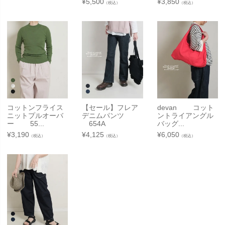
¥
5,500
¥
3,850
（税込）
（税込）
コットンフライス
【セール】フレア
devan コット
ニットプルオーバ
デニムパンツ
ントライアングル
ー 55...
654A
バッグ...
¥
3,190
¥
4,125
¥
6,050
（税込）
（税込）
（税込）