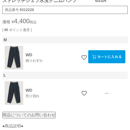
ストレッチシェフ水玉デニムパンツ 653A
商品番号
9312220
4,400
価格
¥
税込
[
40
ポイント進呈 ]
M
WD
残りわずか
L
WD
—
売り切れ
商品についてのお問い合わせ
●商品説明●