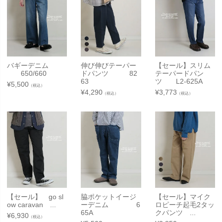
バギーデニム
伸び伸びテーパー
【セール】スリム
650/660
ドパンツ 82
テーパードパン
63
ツ L2-625A
¥
5,500
（税込）
¥
4,290
¥
3,773
（税込）
（税込）
【セール】 go sl
脇ポケットイージ
【セール】マイク
ow caravan ...
ーデニム 6
ロピーチ起毛2タッ
65A
クパンツ ...
¥
6,930
（税込）