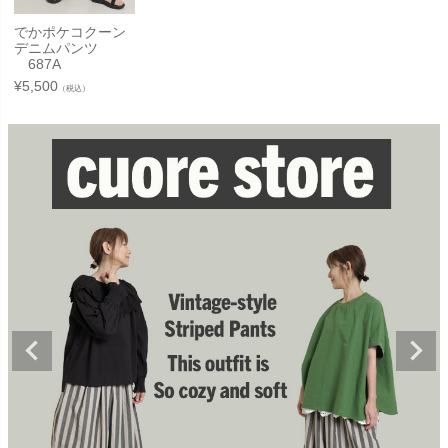
でかポケコクーン
デニムパンツ
687A
¥
5,500
（税込）