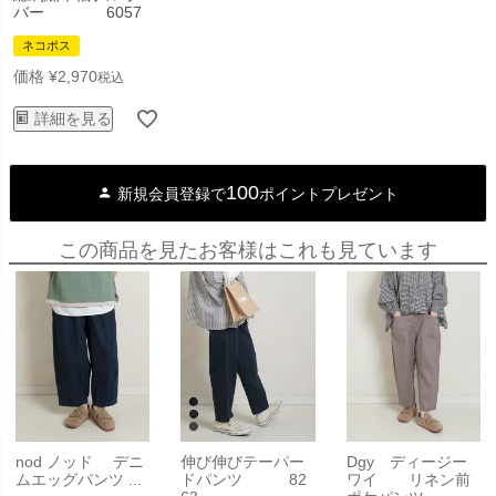
バー 6057
ネコポス
価格
¥
2,970
税込
詳細を見る
100
新規会員登録で
ポイントプレゼント
この商品を見たお客様はこれも見ています
nod ノッド デニ
伸び伸びテーパー
Dgy ディージー
ムエッグパンツ ...
ドパンツ 82
ワイ リネン前