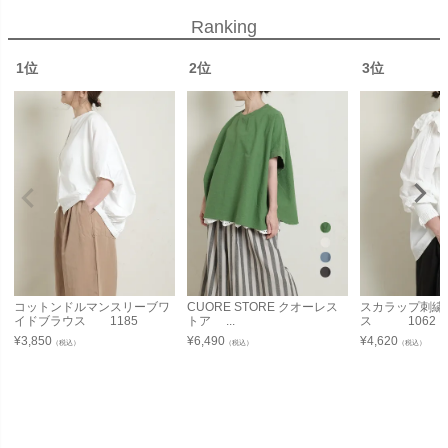
Ranking
1位
2位
3位
コットンドルマンスリーブワ
CUORE STORE クオーレス
スカラップ刺繍
イドブラウス 1185
トア ...
ス 1062
¥
3,850
¥
6,490
¥
4,620
（税込）
（税込）
（税込）