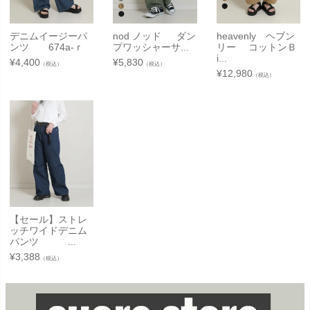
デニムイージーパ
nod ノッド ダン
heavenly ヘブン
ンツ 674a-ｒ
プワッシャーサ...
リー コットンＢ
i...
¥
4,400
¥
5,830
（税込）
（税込）
¥
12,980
（税込）
【セール】ストレ
ッチワイドデニム
パンツ ...
¥
3,388
（税込）