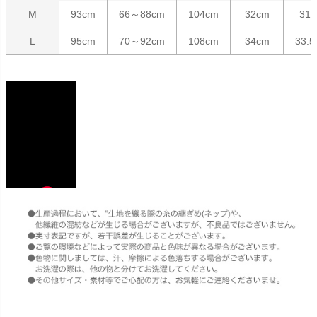
M
93cm
66～88cm
104cm
32cm
31
L
95cm
70～92cm
108cm
34cm
33.