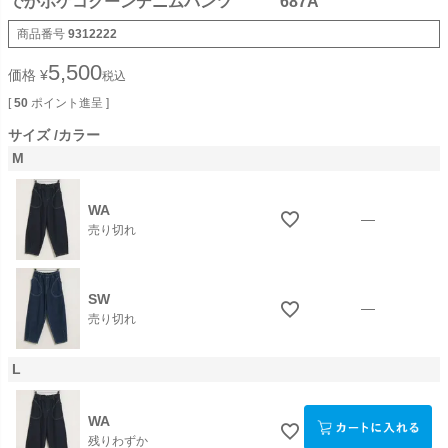
でかポケコクーンデニムパンツ 687A
商品番号
9312222
5,500
価格
¥
税込
[
50
ポイント進呈 ]
サイズ
カラー
M
WA
—
売り切れ
SW
—
売り切れ
L
WA
残りわずか