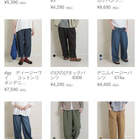
63
ポケパンツ...
¥
5,390
（税込）
¥
4,290
¥
8,690
（税込）
（税込）
dgy ディージーワ
のびのびタックパ
デニムイージーパ
イ コットンリ
ンツ 8306
ンツ 674a
ネンデニ...
¥
4,290
¥
4,400
（税込）
（税込）
¥
7,590
（税込）