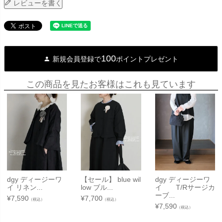
レビューを書く
100
新規会員登録で
ポイントプレゼント
この商品を見たお客様はこれも見ています
dgy ディージーワ
【セール】 blue wil
dgy ディージーワ
イ リネン...
low ブル...
イ T/Rサージカ
ーブ...
¥
7,590
¥
7,700
（税込）
（税込）
¥
7,590
（税込）