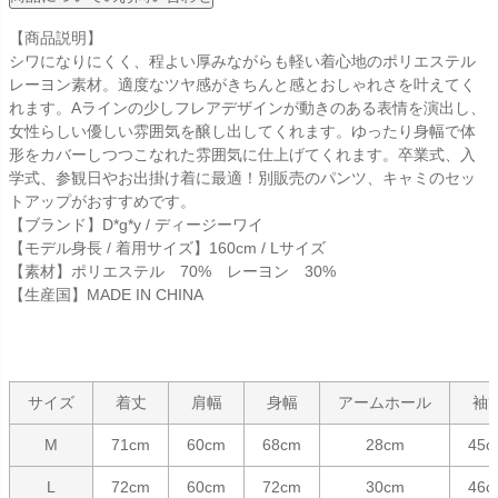
【商品説明】
シワになりにくく、程よい厚みながらも軽い着心地のポリエステル
レーヨン素材。適度なツヤ感がきちんと感とおしゃれさを叶えてく
れます。Aラインの少しフレアデザインが動きのある表情を演出し、
女性らしい優しい雰囲気を醸し出してくれます。ゆったり身幅で体
形をカバーしつつこなれた雰囲気に仕上げてくれます。卒業式、入
学式、参観日やお出掛け着に最適！別販売のパンツ、キャミのセッ
トアップがおすすめです。
【ブランド】D*g*y / ディージーワイ
【モデル身長 / 着用サイズ】160cm / Lサイズ
【素材】ポリエステル 70% レーヨン 30%
【生産国】MADE IN CHINA
サイズ
着丈
肩幅
身幅
アームホール
袖
M
71cm
60cm
68cm
28cm
45c
L
72cm
60cm
72cm
30cm
46c