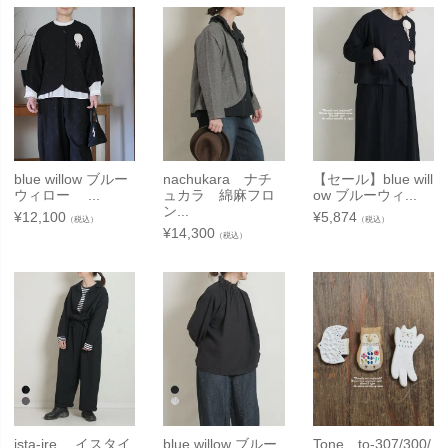
blue willow ブルー
nachukara ナチ
【セール】blue will
ウィロー ...
ュカラ 綿麻フロ
ow ブルーウィ...
ン...
¥
12,100
¥
5,874
（税込）
（税込）
¥
14,300
（税込）
ista-ire イスタイ
blue willow ブルー
Tone to-307/300/