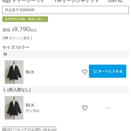
dgy ディージーワイ T/Rサージジャケット D9732
商品番号
5101618
送料無料(沖縄・離島を除く)
9,790
価格
¥
税込
[
89
ポイント進呈 ]
サイズ
カラー
M
BLK
L (再入荷なし)
BLK
—
売り切れ
商品についてのお問い合わせ