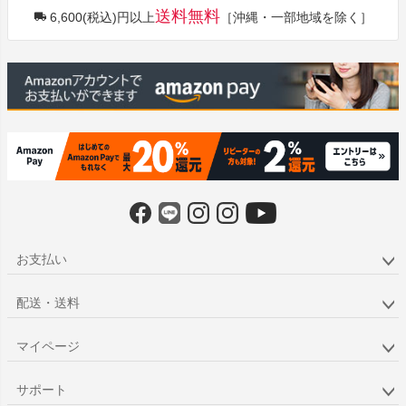
送料無料
6,600(税込)円以上
［沖縄・一部地域を除く］
ップ
へ
お支払い
配送・送料
マイページ
サポート