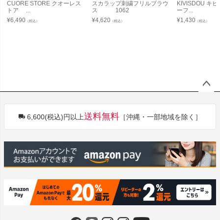
CUORE STORE クオーレス
スカラップ刺繍フリルブラウ
KIVISDOU 
トア ...
ス 1062
ーフ...
¥
6,490
¥
4,620
¥
1,430
（税込）
（税込）
（税込）
ペー
ジト
送料無料
6,600(税込)円以上
［沖縄・一部地域を除く］
ップ
へ