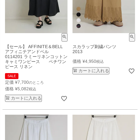
【セール】 AFFINITE＆BELL
スカラップ刺繍パンツ
アフィニテアンドベル
2013
0114201 ラミーリネンコットン
価格
¥
4,950
キャミワンピース ペチワン
税込
ピース リネン
カートに入れる
SALE
定価
¥
7,700
のところ
価格
¥
5,082
税込
カートに入れる