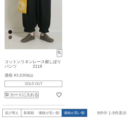
コットンリネンレース裾しぼり
パンツ 2119
価格
¥
3,630
税込
SOLD OUT
カートに入れる
9
件中
1
-
9
件表示
並び替え
新着順
価格が安い順
価格が高い順