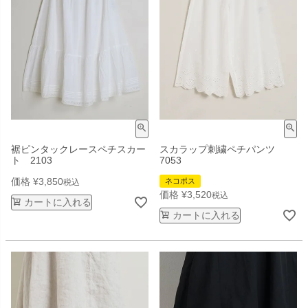
裾ピンタックレースペチスカー
スカラップ刺繍ペチパンツ
ト 2103
7053
価格
¥
3,850
ネコポス
税込
価格
¥
3,520
税込
カートに入れる
カートに入れる