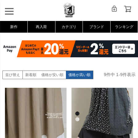
新作
再入荷
カテゴリ
ブランド
ランキング
9
件中
1
-
9
件表示
並び替え
新着順
価格が安い順
価格が高い順