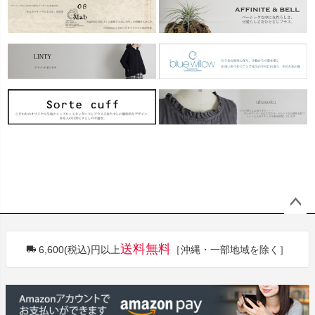
ペー
ジト
送料無料
6,600(税込)円以上
［沖縄・一部地域を除く］
ップ
へ