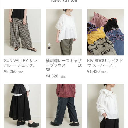
New Arrival
SUN VALLEY サン
袖刺繍レースギャザ
KIVISDOU キビスド
バレー チェック...
ーブラウス 10
ウ スーパーフ...
58
¥
8,250
¥
1,430
（税込）
（税込）
¥
4,620
（税込）