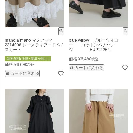
mano a mano マノアマノ
blue willow ブルーウィロ
2314008 レースティアードペチ
ー コットンペチパン
スカート
ツ EUP14264
価格
¥
6,490
送料無料(沖縄・離島を除く)
税込
価格
¥
8,690
税込
カートに入れる
カートに入れる