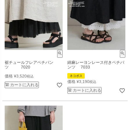
裾チュールフレアペチパン
綿麻レーヨンレース付きペチパ
ツ 7020
ンツ 7033
価格
¥
3,520
ネコポス
税込
価格
¥
3,190
税込
カートに入れる
カートに入れる