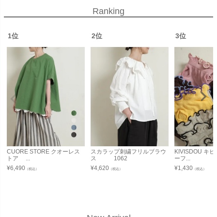
Ranking
1位
2位
3位
CUORE STORE クオーレス
スカラップ刺繍フリルブラウ
KIVISDOU 
トア ...
ス 1062
ーフ...
¥
6,490
¥
4,620
¥
1,430
（税込）
（税込）
（税込）